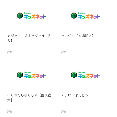
アジアニーズ【アジアＮＩＥ
＊アゲハ【＜揚羽＞】
Ｓ】
辞典
辞典
こくみんしゅくしゃ【国民宿
アラビアはんとう
舎】
辞典
辞典