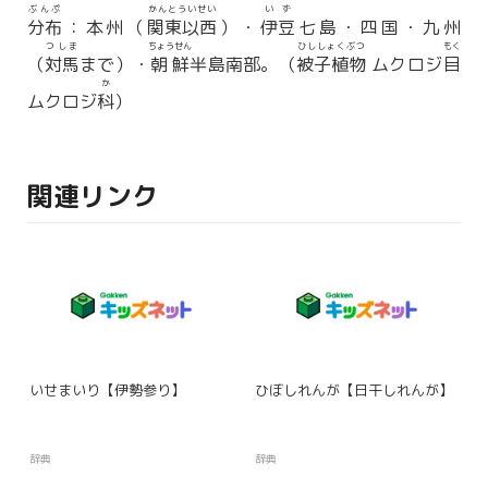
ぶんぷ
かんとういせい
いず
分布
：本州（
関東以西
）・
伊豆
七島・四国・九州
つしま
ちょうせん
ひししょくぶつ
もく
（
対馬
まで）・
朝鮮
半島南部。（
被子植物
ムクロジ
目
か
ムクロジ
科
）
関連リンク
いせまいり【伊勢参り】
ひぼしれんが【日干しれんが】
辞典
辞典