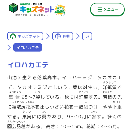
キッズネット
辞典
い
イロハカエデ
イロハカエデ
山地に生える落葉高木。イロハモミジ，タカオカエ
ようししつ
デ，タカオモミジともいう。葉は対生し，
洋紙質
で
しょうじょう
れつ
こうよう
わかえだ
掌状
に5〜7
裂
している。秋には
紅葉
する。
若枝
の先
ふくさんぼうかじょ
こ
かすい
に
複散房花序
を出し小さい花を十数
個
つけ，やや
下垂
かじつ
よく
じゅく
する。
果実
には
翼
があり，9〜10月に
熟
す。多くの
えんげいひんしゅ
園芸品種
がある。高さ：10〜15m。花期：4〜5月。