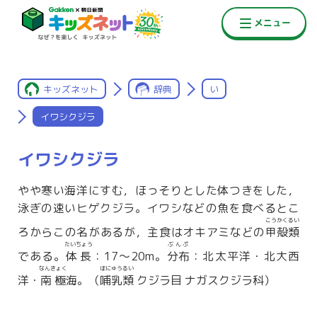
キッズネット
辞典
い
イワシクジラ
イワシクジラ
やや寒い海洋にすむ，ほっそりとした体つきをした，
泳ぎの速いヒゲクジラ。イワシなどの魚を食べるとこ
こうかくるい
ろからこの名があるが，主食はオキアミなどの
甲殻類
たいちょう
ぶんぷ
である。
体長
：17〜20m。
分布
：北太平洋・北大西
なんきょく
ほにゅうるい
洋・
南極
海。（
哺乳類
クジラ目 ナガスクジラ科）