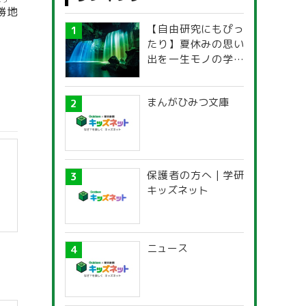
ょう
勝
地
【自由研究にもぴっ
たり】夏休みの思い
出を一生モノの学び
に！「光の不思議」
探究ガイド
まんがひみつ文庫
保護者の方へ | 学研
キッズネット
ニュース