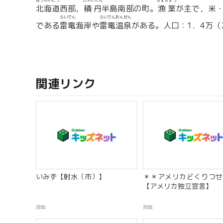
ほっかいどう
しゃこたん
ぎょぎょう
北海道
西部，
積丹
半島南部の町。
漁業
が主で，米
らいでん
らいでんおんせん
である
雷電
海岸や
雷電温泉
がある。人口：1．4万（2
関連リンク
いみず【射水（市）】
＊＊アメリカどくりつせ
【アメリカ独立宣言】
辞典
辞典