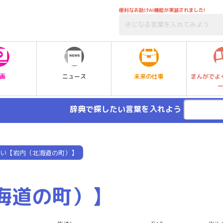
便利なお助けAI機能が実装されました!
未来の仕事
画
ニュース
まんがでよ
辞典で探したい言葉を入れよう
い【岩内（北海道の町）】
海道の町）】