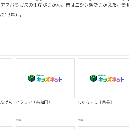
せいさん
りょう
けいし
・アスパラガスの
生産
がさかん。昔はニシン
漁
でさかえた。
景
013年）。
んげん
イタリア（共和国）
しゅちょう【首長】
辞典
辞典