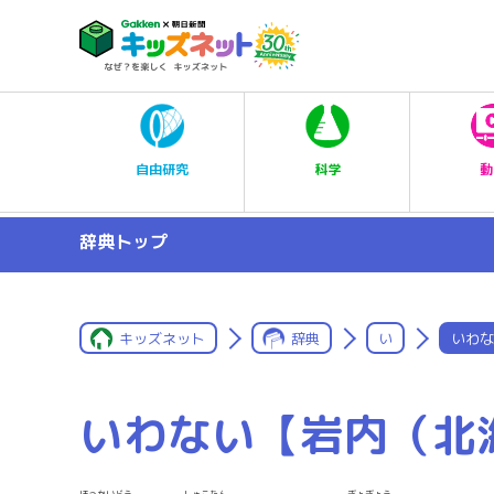
科学
自由研究
動
辞典トップ
キッズネット
辞典
い
いわな
いわない【岩内（北