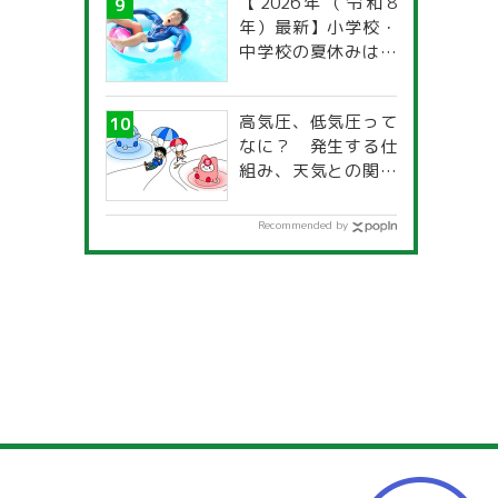
【2026年（令和8
年）最新】小学校・
中学校の夏休みはい
つからいつまで？ 都
道府県別「夏季休暇
高気圧、低気圧って
一覧」
なに？ 発生する仕
組み、天気との関係
は？
Recommended by