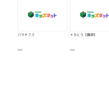
パラチフス
＊ろとう【露頭】
辞典
辞典