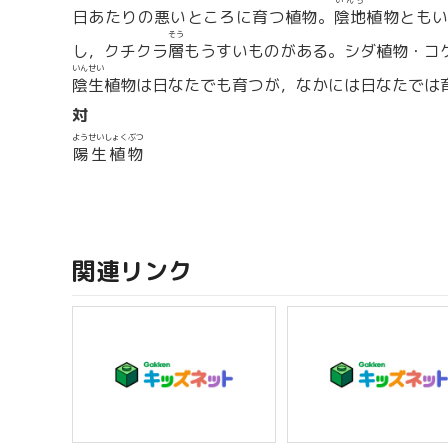
いんち
日あたりの悪いところに育つ植物。
陰地
植物とも
そう
し，クチクラ
層
もうすいものがある。シダ植物・コ
いんせい
陰生
植物は日なたでも育つが，なかには日なたでは
対
ようせいしょくぶつ
陽生植物
関連リンク