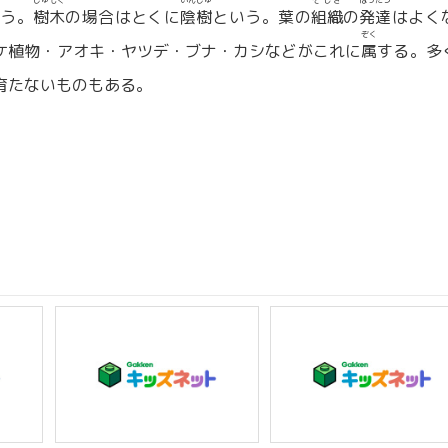
じゅもく
いんじゅ
そしき
はったつ
いう。
樹木
の場合はとくに
陰樹
という。葉の
組織
の
発達
はよく
ぞく
ケ植物・アオキ・ヤツデ・ブナ・カシなどがこれに
属
する。多
育たないものもある。