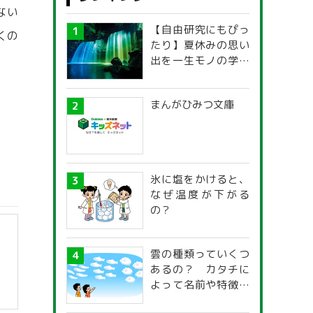
ない
【自由研究にもぴっ
くの
たり】夏休みの思い
出を一生モノの学び
に！「光の不思議」
探究ガイド
まんがひみつ文庫
氷に塩をかけると、
なぜ温度が下がる
の？
雲の種類っていくつ
あるの？ カタチに
よって名前や特徴が
違うの？