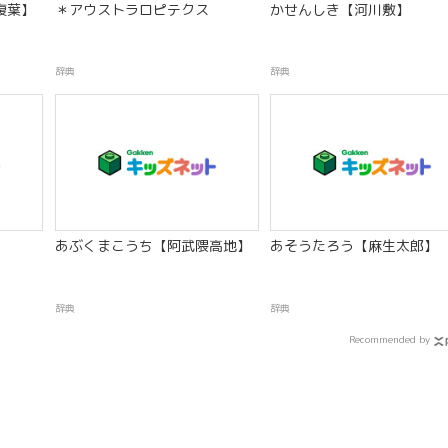
複葉】
＊アウストラロピテクス
かせんしき【河川敷】
辞典
辞典
あぶくまこうち【阿武隈高地】
あそうたろう【麻生太郎】
辞典
辞典
Recommended by