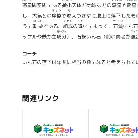
わくせい
びしょう
わくせい
えいせい
惑星
間空間にある
微小
天体が地球などの
惑星
や
衛星
まさつ
も
し，大気との
摩擦
で
燃
えつきずに地上に落下したも
じゅうよう
そせい
ちが
せきしつ
うに
重要
である。
組成
の
違
いによって，
石質
いん
せいぶん
こんご
ッケルや鉄が主
成分
），石鉄いん石（前の両者が
混
コーチ
いん石の落下は年間に相当の数になると考えられて
関連リンク