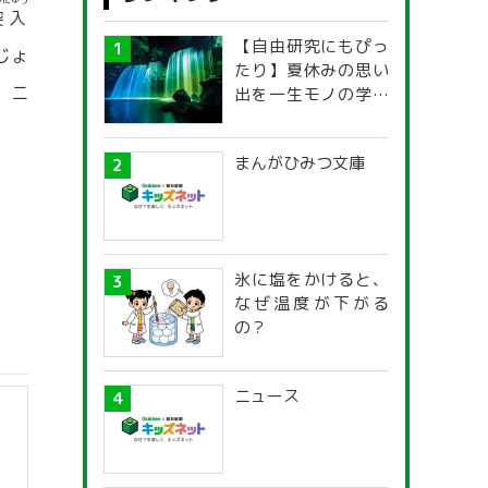
つにゅう
突入
【自由研究にもぴっ
じょ
たり】夏休みの思い
，ニ
出を一生モノの学び
に！「光の不思議」
探究ガイド
まんがひみつ文庫
氷に塩をかけると、
なぜ温度が下がる
の？
ニュース