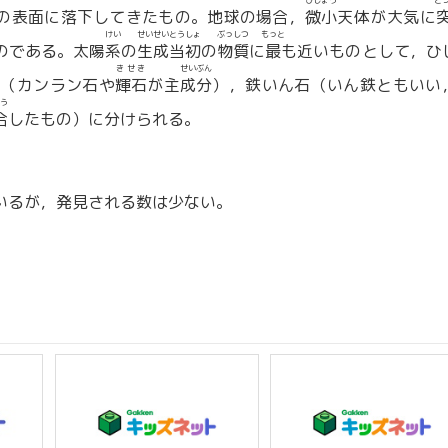
びしょう
と
の表面に落下してきたもの。地球の場合，
微小
天体が大気に
けい
せいせいとうしょ
ぶっしつ
もっと
のである。太陽
系
の
生成当初
の
物質
に
最
も近いものとして，ひ
きせき
せいぶん
石（カンラン石や
輝石
が主
成分
），鉄いん石（いん鉄ともいい
う
合
したもの）に分けられる。
いるが，発見される数は少ない。