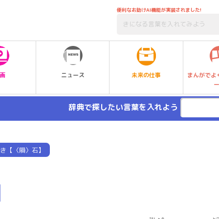
便利なお助けAI機能が実装されました!
未来の仕事
画
ニュース
まんがでよ
辞典で探したい言葉を入れよう
き【〈隕〉石】
】