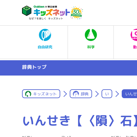
科学
自由研究
動
辞典トップ
キッズネット
辞典
い
いんせ
いんせき【〈隕〉石