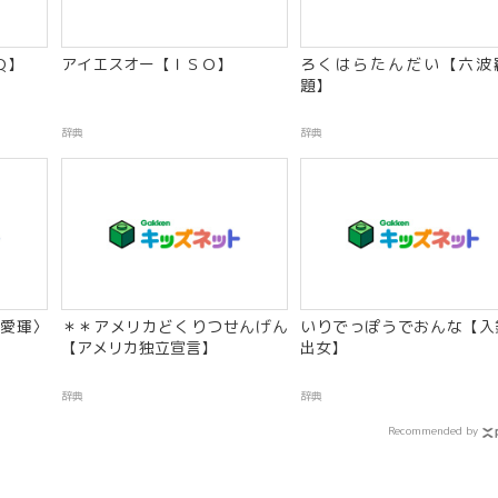
Ｑ】
アイエスオー【ＩＳＯ】
ろくはらたんだい【六波
題】
辞典
辞典
愛琿〉
＊＊アメリカどくりつせんげん
いりでっぽうでおんな【入
【アメリカ独立宣言】
出女】
辞典
辞典
Recommended by