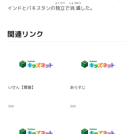
どくりつ
しょうめつ
インドとパキスタンの
独立
で
消滅
した。
関連リンク
いせん【胃腺】
あらすじ
辞典
辞典