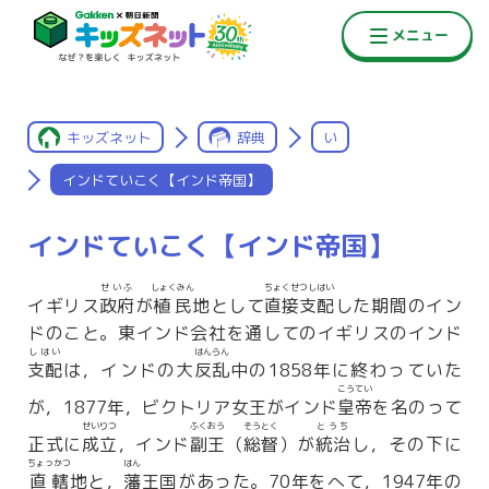
キッズネット
辞典
い
インドていこく【インド帝国】
インドていこく【インド帝国】
せいふ
しょくみん
ちょくせつしはい
イギリス
政府
が
植民
地として
直接支配
した期間のイン
ドのこと。東インド会社を通してのイギリスのインド
しはい
はんらん
支配
は，インドの大
反乱
中の1858年に終わっていた
こうてい
が，1877年，ビクトリア女王がインド
皇帝
を名のって
せいりつ
ふくおう
そうとく
とうち
正式に
成立
，インド
副王
（
総督
）が
統治
し，その下に
ちょっかつ
はん
直轄
地と，
藩
王国があった。70年をへて，1947年の