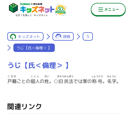
キッズネット
辞典
う
うじ【氏＜倫理＞ 】
うじ【氏＜倫理＞ 】
こせき
こじん
せい
きゅう
みんぽう
しょうごう
みょうじ
戸籍
ごとの
個人
の
姓
。◇
旧
民法
では家の
称号
。
名字
。
関連リンク