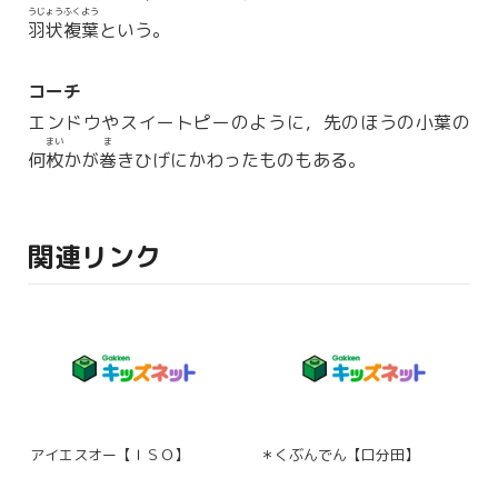
うじょうふくよう
羽状複葉
という。
コーチ
エンドウやスイートピーのように，先のほうの小葉の
まい
ま
何
枚
かが
巻
きひげにかわったものもある。
関連リンク
アイエスオー【ＩＳＯ】
＊くぶんでん【口分田】