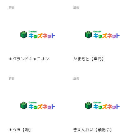
辞典
辞典
＊グランドキャニオン
かまもと【窯元】
辞典
辞典
＊うみ【海】
きえんれい【棄捐令】