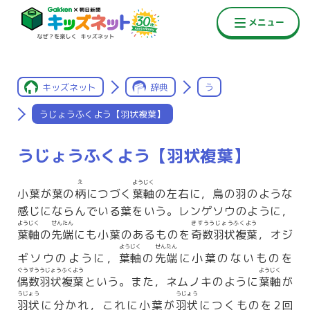
キッズネット
辞典
う
うじょうふくよう【羽状複葉】
うじょうふくよう【羽状複葉】
え
ようじく
小葉が葉の
柄
につづく
葉軸
の左右に，鳥の羽のような
感じにならんでいる葉をいう。レンゲソウのように，
ようじく
せんたん
きすううじょうふくよう
葉軸
の
先端
にも小葉のあるものを
奇数羽状複葉
，オジ
ようじく
せんたん
ギソウのように，
葉軸
の
先端
に小葉のないものを
ぐうすううじょうふくよう
ようじく
偶数羽状複葉
という。また，ネムノキのように
葉軸
が
うじょう
うじょう
羽状
に分かれ，これに小葉が
羽状
につくものを2回