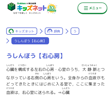
キッズネット
辞典
う
うしんぼう【右心房】
うしんぼう【右心房】
しんぞう
こうせい
しんぼう
だいじょうみゃく
心臓
を
構成
する左右の
心房
・心室のうち，
大静脈
とつ
がわ
しんぼう
けつえき
ながっている右
側
の
心房
をいう。全身からの
血液
がも
どってきたときにはじめに入る室で，ここに集まった
けつえき
しんぞう
血液
は，右心室に送られる。⇒
心臓