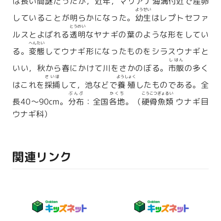
は長い間
謎
だったが，近年，マリアナ
海溝
付近
で
産卵
ようせい
していることが明らかになった。
幼生
はレプトセファ
とうめい
ルスとよばれる
透明
なヤナギの葉のような形をしてい
へんたい
る。
変態
してウナギ形になったものをシラスウナギと
しはん
いい，秋から春にかけて川をさかのぼる。
市販
の多く
さいほ
ようしょく
はこれを
採捕
して，池などで
養殖
したものである。全
ぶんぷ
かくち
こうこつぎょるい
長40〜90cm。
分布
：全国
各地
。（
硬骨魚類
ウナギ目
ウナギ科）
関連リンク