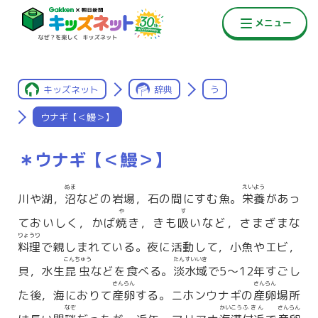
キッズネット
辞典
う
ウナギ【＜鰻＞】
＊ウナギ【＜鰻＞】
ぬま
えいよう
川や湖，
沼
などの岩場，石の間にすむ魚。
栄養
があっ
や
す
ておいしく，かば
焼
き，きも
吸
いなど，さまざまな
りょうり
料理
で親しまれている。夜に活動して，小魚やエビ，
こんちゅう
たんすいいき
貝，水生
昆虫
などを食べる。
淡水域
で5〜12年すごし
さんらん
さんらん
た後，海におりて
産卵
する。ニホンウナギの
産卵
場所
なぞ
かいこう
ふきん
さんらん