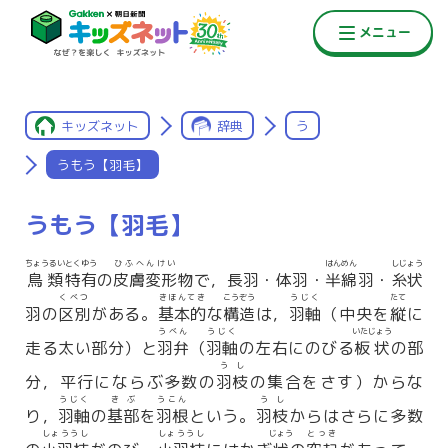
キッズネット
辞典
う
うもう【羽毛】
うもう【羽毛】
ちょうるい
とくゆう
ひふへんけい
はんめん
しじょう
鳥類
特有
の
皮膚変形
物で，長羽・体羽・
半綿
羽・
糸状
くべつ
きほんてき
こうぞう
うじく
たて
羽の
区別
がある。
基本的
な
構造
は，
羽軸
（中央を
縦
に
うべん
うじく
いたじょう
走る太い部分）と
羽弁
（
羽軸
の左右にのびる
板状
の部
うし
分，平行にならぶ多数の
羽枝
の集合をさす）からな
うじく
きぶ
うこん
うし
り，
羽軸
の
基部
を
羽根
という。
羽枝
からはさらに多数
しょううし
しょううし
じょう
とっき