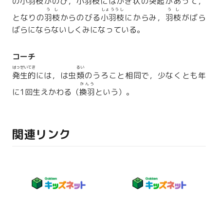
の
小羽枝
がのび，
小羽枝
にはかぎ
状
の
突起
があって，
うし
しょううし
うし
となりの
羽枝
からのびる
小羽枝
にからみ，
羽枝
がばら
ばらにならないしくみになっている。
コーチ
はっせいてき
るい
発生的
には，は虫
類
のうろこと相同で，少なくとも年
かんう
に1回生えかわる（
換羽
という）。
関連リンク