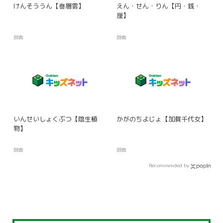
けんそううん【巻層雲】
えん・せん・りん【円・銭・
厘】
辞典
辞典
いんせいしょくぶつ【陰生植
かがのちよじょ【加賀千代女】
物】
辞典
辞典
Recommended by