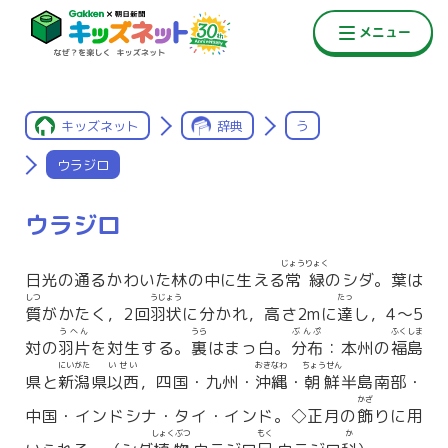
キッズネット
辞典
う
ウラジロ
ウラジロ
じょうりょく
日光の通るかわいた林の中に生える
常緑
のシダ。葉は
しつ
うじょう
たっ
質
がかたく，2回
羽状
に分かれ，高さ2mに
達
し，4〜5
うへん
うら
ぶんぷ
ふくしま
対の
羽片
を対生する。
裏
はまっ白。
分布
：本州の
福島
にいがた
いせい
おきなわ
ちょうせん
県と
新潟
県
以西
，四国・九州・
沖縄
・
朝鮮
半島南部・
かざ
中国・インドシナ・タイ・インド。◇正月の
飾
りに用
しょくぶつ
もく
か