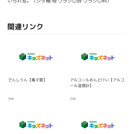
いられる。（シダ
植物
ウラジロ
目
ウラジロ
科
）
関連リンク
でんしうん【電子雲】
アルコールおんどけい【アルコ
ール温度計】
辞典
辞典