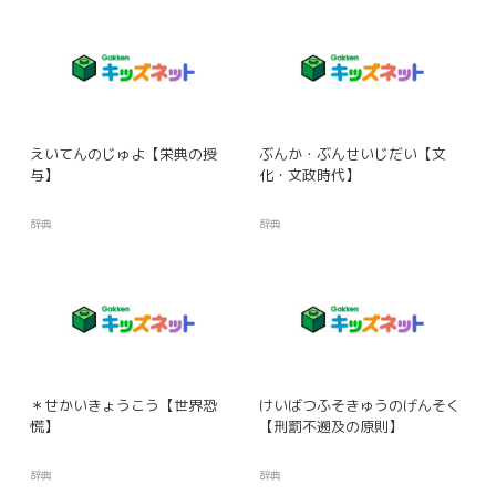
えいてんのじゅよ【栄典の授
ぶんか・ぶんせいじだい【文
与】
化・文政時代】
辞典
辞典
＊せかいきょうこう【世界恐
けいばつふそきゅうのげんそく
慌】
【刑罰不遡及の原則】
辞典
辞典