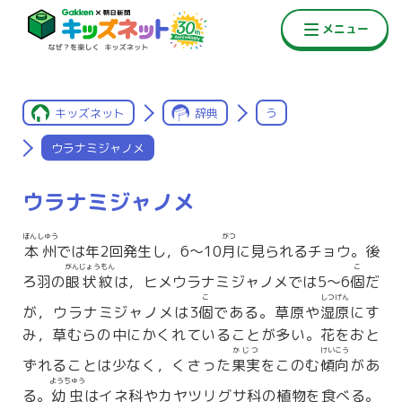
キッズネット
辞典
う
ウラナミジャノメ
ウラナミジャノメ
ほんしゅう
がつ
本州
では年2回発生し，6〜10
月
に見られるチョウ。後
がんじょうもん
こ
ろ羽の
眼状紋
は，ヒメウラナミジャノメでは5〜6
個
だ
こ
しつげん
が，ウラナミジャノメは3
個
である。草原や
湿原
にす
み，草むらの中にかくれていることが多い。花をおと
かじつ
けいこう
ずれることは少なく，くさった
果実
をこのむ
傾向
があ
ようちゅう
る。
幼虫
はイネ科やカヤツリグサ科の植物を食べる。