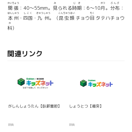
かいちょう
み
じき
がつ
ぶんぷ
開張
：40〜55mm。
見
られる
時期
：6〜10
月
。
分布
：
ほんしゅう
しこく
きゅうしゅう
こんちゅうるい
もく
本州
・
四国
・
九州
。（
昆虫類
チョウ
目
タテハチョウ
か
科
）
関連リンク
がしんしょうたん【臥薪嘗胆】
しょうとつ【衝突】
辞典
辞典