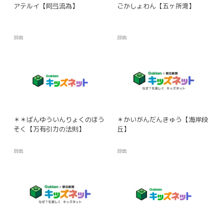
アテルイ【阿弖流為】
ごかしょわん【五ヶ所湾】
辞典
辞典
＊＊ばんゆういんりょくのほう
＊かいがんだんきゅう【海岸段
そく【万有引力の法則】
丘】
辞典
辞典