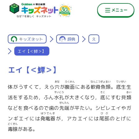
キッズネット
辞典
え
エイ【＜鱏＞】
エイ【＜鱏＞】
あな
ふくめん
なんこつぎょるい
ていせい
体がうすくて，えら
穴
が
腹面
にある
軟骨魚類
。
底生
生
すいこう
そこ
るい
活をするため，ふん
水孔
が大きくなり，
底
にすむ貝
類
せんたん
などを食べるので歯の
先端
が平たい。シビレエイやガ
はつでんき
びぶ
ンギエイには
発電器
が，アカエイには
尾部
のとげに
どくせん
毒腺
がある。