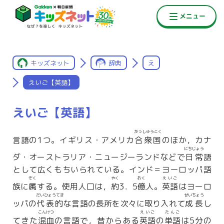
キッズネット
辞典
え
えいご【英語】
えいご【英語】
がっしゅうこく
言語の1つ。イギリス・アメリカ
合衆国
のほか，カナ
にちじょう
ダ・オーストラリア・ニュージーランドなどで
日常
語
として広くもちいられている。インド＝ヨーロッパ語
ぞく
やく
おく
えいご
族に
属
する。使用人口は，
約
3．5
億
人。
英語
はヨーロ
だいひょうてき
せいちょう
ッパの
代表的
な言語の長所を次々に取り入れて
成長
し
こんけつ
えいご
たんご
てきた
混血
の言語で，昔からある
英語
の
単語
は5分の