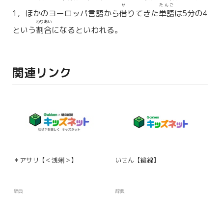
か
たんご
1，ほかのヨーロッパ言語から
借
りてきた
単語
は5分の4
わりあい
という
割合
になるといわれる。
関連リンク
＊アサリ【＜浅蜊＞】
いせん【緯線】
辞典
辞典