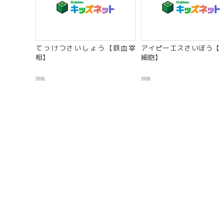
てっけつさいしょう【鉄血宰
アイピーエスさいぼう【
相】
細胞】
辞典
辞典