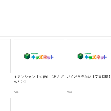
＊アンシャン【＜鞍山（あんざ
がくどうそかい【学童疎開
ん）＞】
辞典
辞典