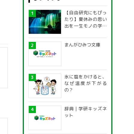
【自由研究にもぴっ
たり】夏休みの思い
出を一生モノの学び
に！「光の不思議」
探究ガイド
まんがひみつ文庫
氷に塩をかけると、
なぜ温度が下がる
の？
】
辞典 | 学研キッズネ
ット