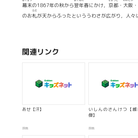
ばくまつ
よくねん
きょうと
おおさか
幕末
の1867年の秋から
翌年
春にかけ，
京都
・
大阪
・
ふだ
のお
札
が天からふったといううわさが広がり，人々
関連リンク
あせ【汗】
いしんのさんけつ【維
傑】
辞典
辞典