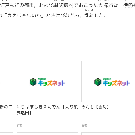
えど
しゅうへん
たいしゅう
いせ
江戸
などの都市，および
周辺
農村でおこった
大衆
行動。
伊勢
らんぶ
は「ええじゃないか」とさけびながら，
乱舞
した。
新の三
いりはましきえんでん【入り浜
うんも【雲母】
式塩田】
辞典
辞典