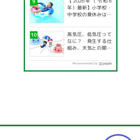
【2026年（令和8
年）最新】小学校・
中学校の夏休みはい
つからいつまで？ 都
道府県別「夏季休暇
高気圧、低気圧って
一覧」
なに？ 発生する仕
組み、天気との関係
は？
Recommended by