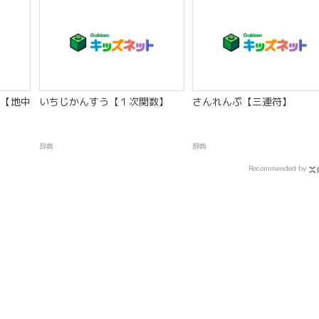
【地中
いちじかんすう【１次関数】
さんれんぷ【三連符】
辞典
辞典
Recommended by