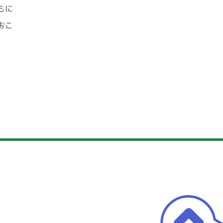
もに
おこ