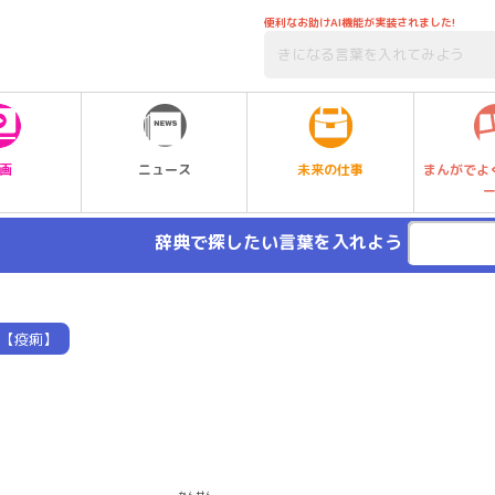
便利なお助けAI機能が実装されました!
未来の仕事
画
ニュース
まんがでよ
辞典で探したい言葉を入れよう
【疫痢】