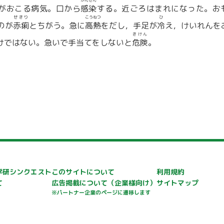
かんせん
がおこる病気。口から
感染
する。近ごろはまれになった。お
せきり
こうねつ
ひ
のが
赤痢
とちがう。急に
高熱
をだし，手足が
冷
え，けいれんを
きけん
けではない。急いで手当てをしないと
危険
。
学研シンクエスト
このサイトについて
利用規約
て
広告掲載について
（企業様向け）
サイトマップ
※パートナー企業のページに遷移します