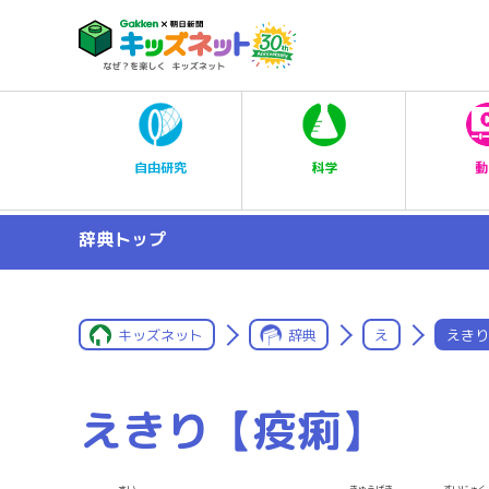
科学
自由研究
動
辞典トップ
キッズネット
辞典
え
えきり
えきり【疫痢】