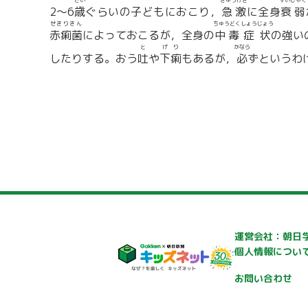
さい
きゅうげき
すいじゃく
2〜6
歳
ぐらいの子どもにおこり，
急激
に全身
衰弱
せきりきん
ちゅうどく
しょうじょう
赤痢菌
によっておこるが，全身の
中毒
症状
の強い
と
げり
かなら
したりする。おう
吐
や
下痢
もあるが，
必
ずというわ
運営会社：朝日
個人情報につい
お問い合わせ