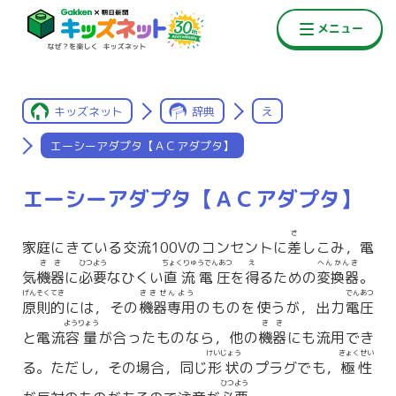
キッズネット
辞典
え
エーシーアダプタ【ＡＣアダプタ】
エーシーアダプタ【ＡＣアダプタ】
さ
家庭にきている交流100Vのコンセントに
差
しこみ，電
きき
ひつよう
ちょくりゅうでんあつ
え
へんかんき
気
機器
に
必要
なひくい
直流電圧
を
得
るための
変換器
。
げんそくてき
ききせんよう
でんあつ
原則的
には，その
機器専用
のものを使うが，出力
電圧
ようりょう
きき
と電流
容量
が合ったものなら，他の
機器
にも流用でき
けいじょう
きょくせい
る。ただし，その場合，同じ
形状
のプラグでも，
極性
ひつよう