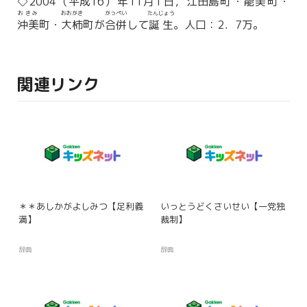
◇2004（
平成
16）年11月1日，
江田島
町・
能美
町・
おきみ
おおがき
がっぺい
たんじょう
沖美
町・
大柿
町が
合併
して
誕生
。人口：2．7万。
関連リンク
＊＊あしかがよしみつ【足利義
いっとうどくさいせい【一党独
満】
裁制】
辞典
辞典