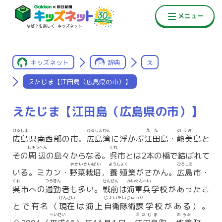
キッズネット
辞典
え
えたじま【江田島（広島県の市）】
えたじま【江田島（広島県の市）】
ひろしま
ひろしまわん
えた
のうみ
広島
県南西部の市。
広島湾
に浮かぶ
江田
島・
能美
島と
しゅうへん
くれ
その
周辺
の島々からなる。
呉
市とは2本の橋で結ばれて
やさいさいばい
ようしょく
ひろしま
いる。ミカン・
野菜栽培
，
養殖
業がさかん。
広島
市・
くれ
つうきん
せんぜん
かいぐんへい
呉
市への
通勤
者も多い。
戦前
は
海軍兵
学校があったこ
げんざい
じえいたいじゅっか
とで有名（
現在
は海上
自衛隊術課
学校がある）。
へいせい
えたじま
のうみ