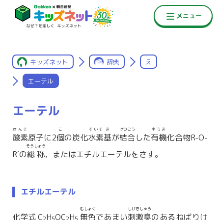
キッズネット
辞典
え
エーテル
エーテル
さんそ
こ
すいそ
き
けつごう
ゆうき
酸素
原子に2
個
の炭化
水素
基
が
結合
した
有機
化合物R-O-
そうしょう
R′の
総称
，またはエチルエーテルをさす。
エチルエーテル
むしょく
しげきしゅう
化学式 C
H
OC
H
無色
であまい
刺激臭
のあるねばりけ
2
5
2
5