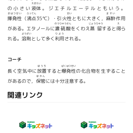
えきたい
の小さい
液体
。ジエチルエーテルともいう。
きはつせい
ふってん
せい
ますい
揮発性
（
沸点
35℃）・引火
性
ともに大きく，
麻酔
作用
のうりゅうさん
じょうりゅう
え
がある。エタノールに
濃硫酸
をくわえ
蒸留
すると
得
ら
ようざい
りよう
れる。
溶剤
として多く
利用
される。
コーチ
ほうち
ばくはつ
せい
長く空気中に
放置
すると
爆発
性
の化合物を生ずること
ほかん
があるので，
保管
には十分注意する。
関連リンク