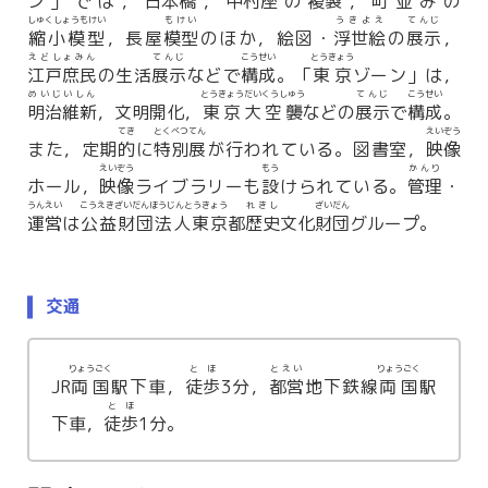
ン」では，
日本橋
，
中村座
の
複製
，町
並
みの
しゅくしょうもけい
もけい
うきよえ
てんじ
縮小模型
，長屋
模型
のほか，絵図・
浮世絵
の
展示
，
えどしょみん
てんじ
こうせい
とうきょう
江戸庶民
の生活
展示
などで
構成
。「
東京
ゾーン」は，
めいじいしん
とうきょうだいくうしゅう
てんじ
こうせい
明治維新
，文明開化，
東京大空襲
などの
展示
で
構成
。
てき
とくべつてん
えいぞう
また，定期
的
に
特別展
が行われている。図書室，
映像
えいぞう
もう
かんり
ホール，
映像
ライブラリーも
設
けられている。
管理
・
うんえい
こうえきざいだんほうじんとうきょう
れきし
ざいだん
運営
は
公益財団法人東京
都
歴史
文化
財団
グループ。
交通
りょうごく
とほ
とえい
りょうごく
JR
両国
駅下車，
徒歩
3分，
都営
地下鉄線
両国
駅
とほ
下車，
徒歩
1分。