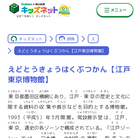
キッズネット
辞典
え
えどとうきょうはくぶつかん【江戸東京博物館】
えどとうきょうはくぶつかん【江戸
東京博物館】
とうきょう
すみだ
よこあみ
えど
とうきょう
れきし
東京
都
墨田
区
横網
にあり，
江戸
・
東京
の
歴史
と文化に
かん
しりょう
しゅうしゅう
てんじ
もくてき
はくぶつ
関
する
資料
の
収集
や
展示
などを
目的
とする
博物
館。
へいせい
じょうせつてんじ
えど
1993（
平成
5）年3月開館。
常設展示
室は，
江戸
，
とうきょう
つうし
かく
こうせい
えど
東京
，
通史
の
各
ゾーンで
構成
されている。「
江戸
ゾー
にほんばし
なかむらざ
ふくせい
な