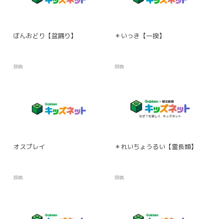
ぼんおどり【盆踊り】
＊いっき【一揆】
辞典
辞典
オスプレイ
＊れいちょうるい【霊長類】
辞典
辞典