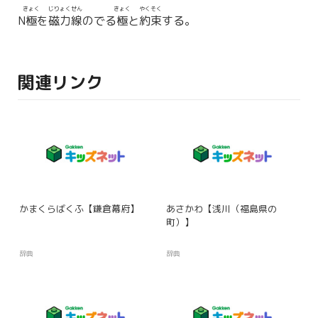
きょく
じりょくせん
きょく
やくそく
N
極
を
磁力線
のでる
極
と
約束
する。
関連リンク
かまくらばくふ【鎌倉幕府】
あさかわ【浅川（福島県の
町）】
辞典
辞典