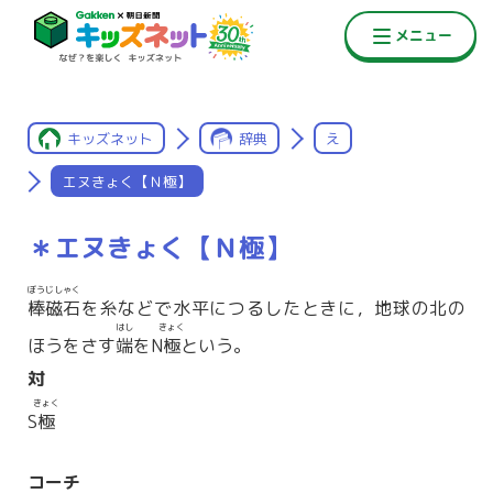
キッズネット
辞典
え
エヌきょく【Ｎ極】
＊エヌきょく【Ｎ極】
ぼうじしゃく
棒磁石
を糸などで水平につるしたときに，地球の北の
はし
きょく
ほうをさす
端
をN
極
という。
対
きょく
S
極
コーチ