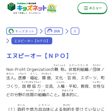
キッズネット
辞典
え
エヌピーオー【ＮＰＯ】
エヌピーオー【ＮＰＯ】
りゃくしょう
ひえいりそしき
だんたい
Non-Profit Organizationの
略称
。
非営利組織
／
団体
／
ほうじん
いりょう
ふくし
かんきょう
げいじゅつ
法人
。
医療
・
福祉
，
環境
，文化・
芸術
，スポーツ，町
こくさいきょうりょく
じんけん
じょせい
づくり，
国際協力
・交流，
人権
・平和，教育，
女性
な
みんかん
そしき
きほんてき
どの分野の
民間
の
組織
のこと。
基本的
に，
せいふ
じちたい
せいやく
（1）
政府
や地方
自治体
による
制約
を受けていないこ