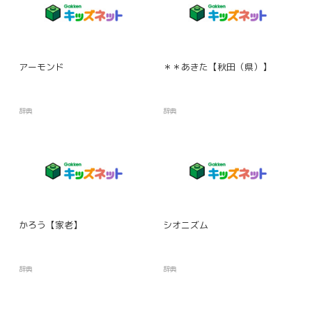
アーモンド
＊＊あきた【秋田（県）】
辞典
辞典
かろう【家老】
シオニズム
辞典
辞典