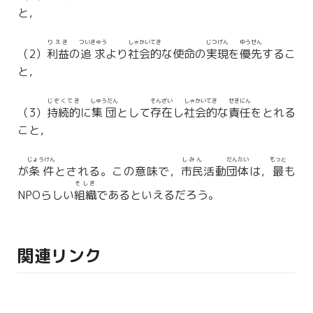
と，
りえき
ついきゅう
しゃかいてき
じつげん
ゆうせん
（2）
利益
の
追求
より
社会的
な使命の
実現
を
優先
するこ
と，
じぞくてき
しゅうだん
そんざい
しゃかいてき
せきにん
（3）
持続的
に
集団
として
存在
し
社会的
な
責任
をとれる
こと，
じょうけん
しみん
だんたい
もっと
が
条件
とされる。この意味で，
市民
活動
団体
は，
最
も
そしき
NPOらしい
組織
であるといえるだろう。
関連リンク