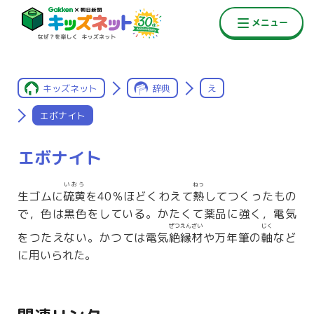
キッズネット
辞典
え
エボナイト
エボナイト
いおう
ねっ
生ゴムに
硫黄
を40％ほどくわえて
熱
してつくったもの
で，色は黒色をしている。かたくて薬品に強く，電気
ぜつえんざい
じく
をつたえない。かつては電気
絶縁材
や万年筆の
軸
など
に用いられた。