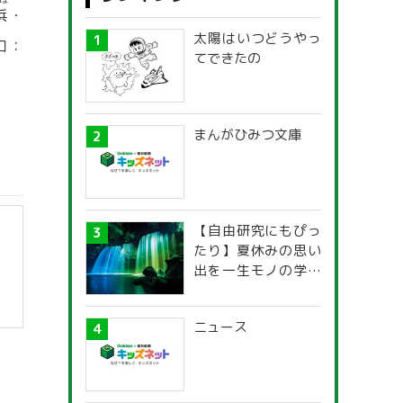
はま
浜
・
太陽はいつどうやっ
口：
てできたの
まんがひみつ文庫
【自由研究にもぴっ
たり】夏休みの思い
出を一生モノの学び
に！「光の不思議」
探究ガイド
ニュース