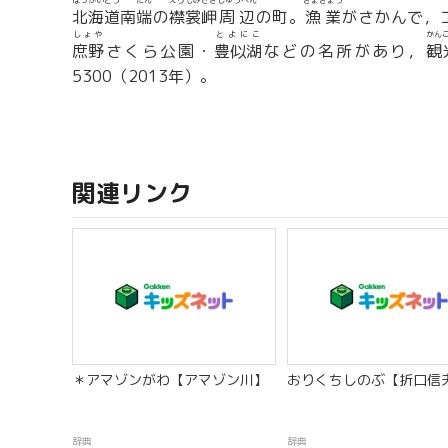
ほっかいどう
たん
えりもみさき
しゅうへん
ぎょぎょう
北海道
南
端
の
襟裳岬
周辺
の町。
漁業
がさかんで，
しょや
とよにこ
かん
庶野
さくら公園・
豊似湖
などの名所があり，
観
5300（2013年）。
関連リンク
＊アマゾンがわ【アマゾン川】
おりくちしのぶ【折口信
辞典
辞典