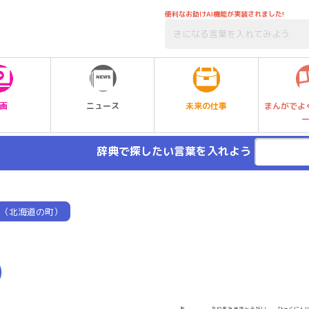
便利なお助けAI機能が実装されました!
未来の仕事
画
ニュース
まんがでよ
辞典で探したい言葉を入れよう
（北海道の町）
）