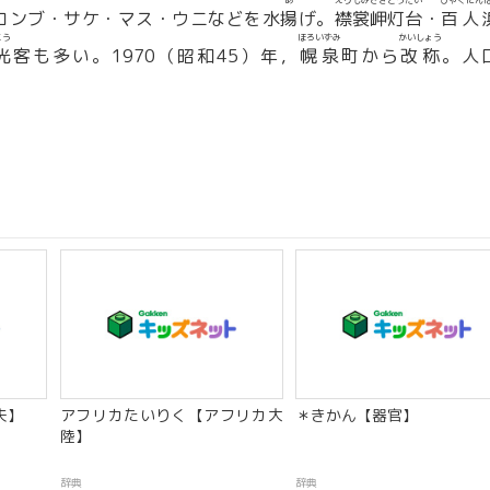
あ
えりもみさきとうだい
ひゃくにん
コンブ・サケ・マス・ウニなどを水
揚
げ。
襟裳岬灯台
・
百人
こう
ほろいずみ
かいしょう
光
客も多い。1970（昭和45）年，
幌泉
町から
改称
。人
夫】
アフリカたいりく【アフリカ大
＊きかん【器官】
陸】
辞典
辞典