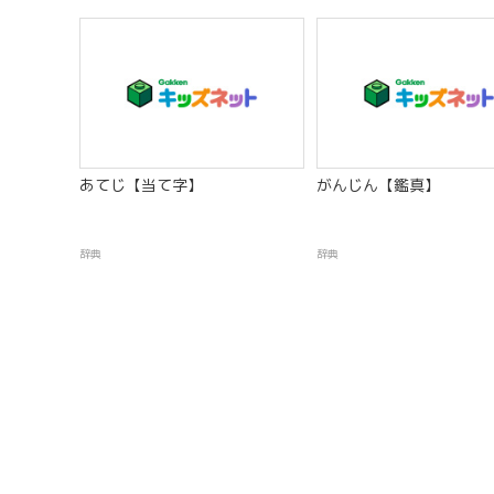
あてじ【当て字】
がんじん【鑑真】
辞典
辞典