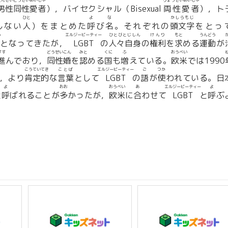
だんせいどうせいあいしゃ
りょうせいあいしゃ
男性同性愛者
），バイセクシャル（Bisexual
両性愛者
），ト
ひと
よ
な
かしらもじ
しない
人
）をまとめた
呼
び
名
。それぞれの
頭文字
をとっ
う
エルジービーティー
ひとびとじしん
けんり
もと
うんどう
となってきたが，
LGBT
の
人々自身
の
権利
を
求
める
運動
が
すす
どうせいこん
みと
くに
ふ
おうべい
進
んでおり，
同性婚
を
認
める
国
も
増
えている。
欧米
では1990
こうていてき
ことば
エルジービーティー
ご
つか
，より
肯定的
な
言葉
として
LGBT
の
語
が
使
われている。日
よ
おお
おうべい
あ
エルジービーティー
よ
と
呼
ばれることが
多
かったが，
欧米
に
合
わせて
LGBT
と
呼
ぶ