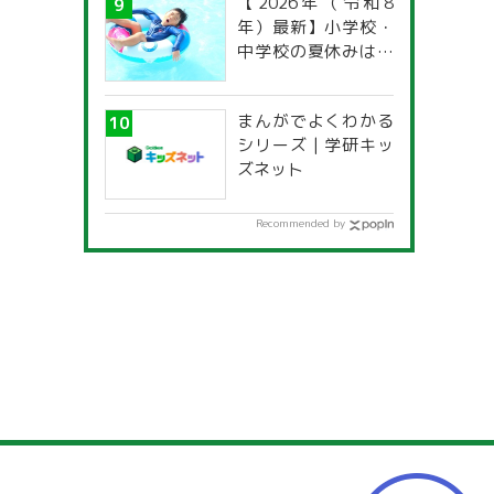
【2026年（令和8
年）最新】小学校・
中学校の夏休みはい
つからいつまで？ 都
道府県別「夏季休暇
まんがでよくわかる
一覧」
シリーズ | 学研キッ
ズネット
Recommended by