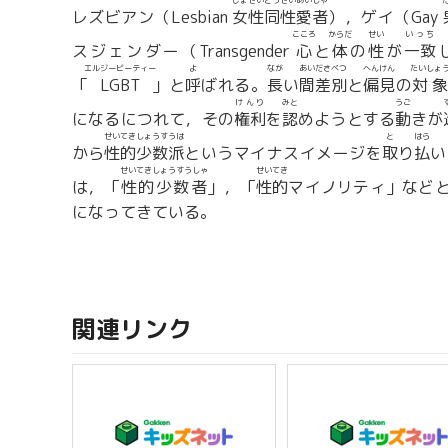
じょせいどうせいあいしゃ
レズビアン（Lesbian
女性同性愛者
），ゲイ（Gay
こころ
からだ
せい
いっち
スジェンダー（Transgender
心
と
体
の
性
が
一致
エルジービーティー
よ
なが
あいださべつ
へんけん
たいしょ
「
LGBT
」と
呼
ばれる。
長
い
間差別
と
偏見
の
対象
けんり
みと
うご
になるにつれて，その
権利
を
認
めようとする
動
きが
せいてきしょうすうは
と
はら
から
性的少数派
というマイナスイメージを
取
り
払
い
せいてきしょうすうしゃ
せいてき
は，「
性的少数者
」，「
性的
マイノリティ」など
になってきている。
関連リンク