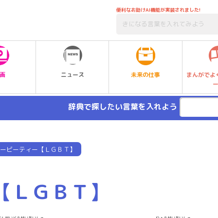
便利なお助けAI機能が実装されました!
未来の仕事
画
ニュース
まんがでよ
辞典で探したい言葉を入れよう
ービーティー【ＬＧＢＴ】
【ＬＧＢＴ】