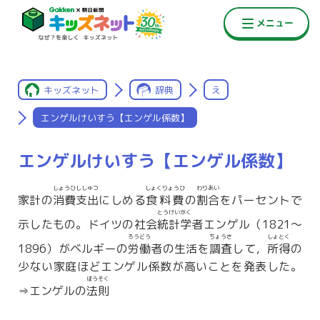
キッズネット
辞典
え
エンゲルけいすう【エンゲル係数】
エンゲルけいすう【エンゲル係数】
しょうひ
ししゅつ
しょくりょうひ
わりあい
家計の
消費
支出
にしめる
食料費
の
割合
をパーセントで
とうけいがく
示したもの。ドイツの社会
統計学
者エンゲル（1821〜
ろうどう
ちょうさ
しょとく
1896）がベルギーの
労働
者の生活を
調査
して，
所得
の
少ない家庭ほどエンゲル係数が高いことを発表した。
ほうそく
⇒エンゲルの
法則