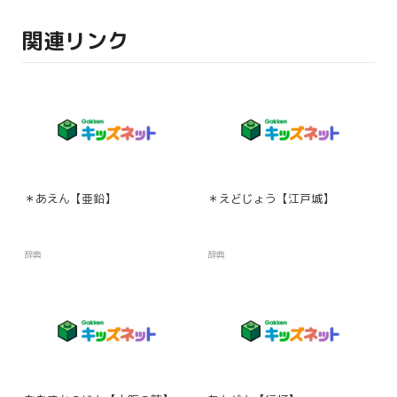
関連リンク
＊あえん【亜鉛】
＊えどじょう【江戸城】
辞典
辞典