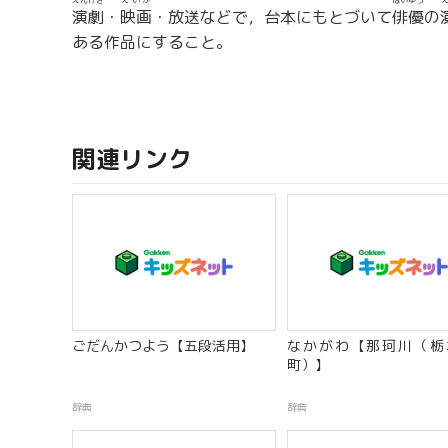
えんげき
えいが
はいゆう
演劇
・
映画
・放送などで，台本にもとづいて
俳優
の
ある作品にすること。
関連リンク
ごだんかつよう【五段活用】
なかがわ【那珂川（栃
町）】
辞典
辞典