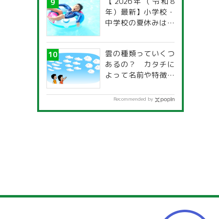
【2026年（令和8
年）最新】小学校・
中学校の夏休みはい
つからいつまで？ 都
道府県別「夏季休暇
雲の種類っていくつ
一覧」
あるの？ カタチに
よって名前や特徴が
違うの？
Recommended by