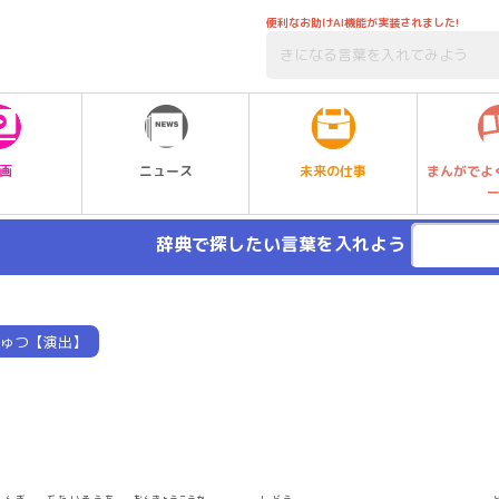
便利なお助けAI機能が実装されました!
未来の仕事
画
ニュース
まんがでよ
辞典で探したい言葉を入れよう
ゅつ【演出】