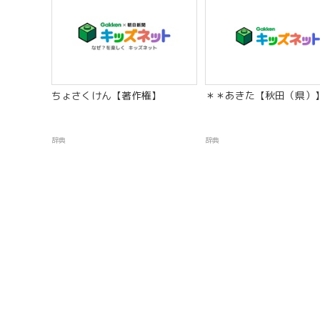
ちょさくけん【著作権】
＊＊あきた【秋田（県）
辞典
辞典