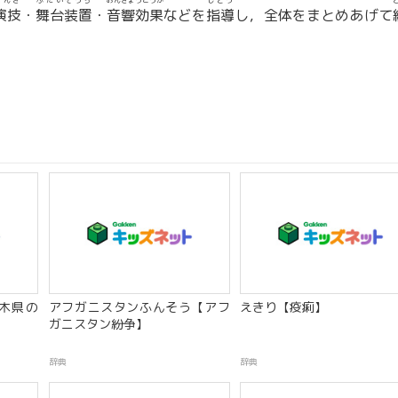
えんぎ
ぶたいそうち
おんきょうこうか
しどう
演技
・
舞台装置
・
音響効果
などを
指導
し，全体をまとめあげて
木県の
アフガニスタンふんそう【アフ
えきり【疫痢】
ガニスタン紛争】
辞典
辞典