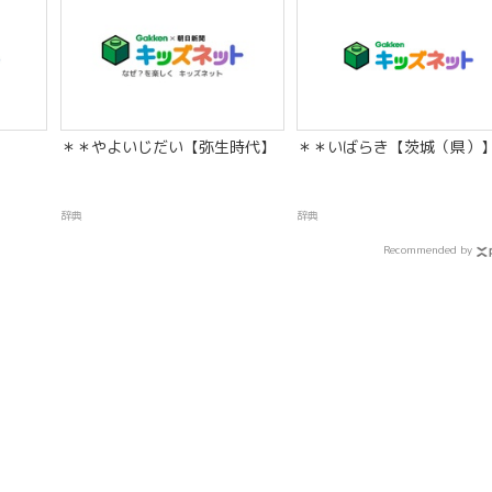
】
＊＊やよいじだい【弥生時代】
＊＊いばらき【茨城（県）
辞典
辞典
Recommended by