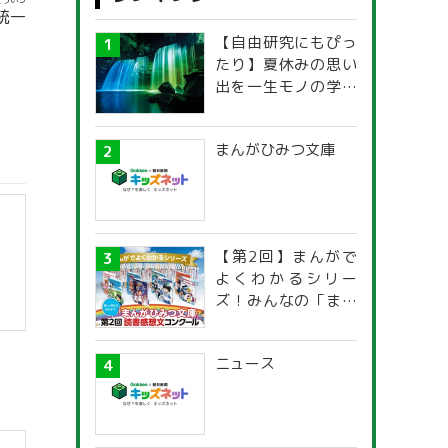
とういつ
統一
【自由研究にもぴっ
たり】夏休みの思い
出を一生モノの学び
に！「光の不思議」
探究ガイド
まんがひみつ文庫
【第2回】まんがで
よくわかるシリー
ズ！みんなの「まん
がひみつ文庫」読書
感想文コンクール
ニュース