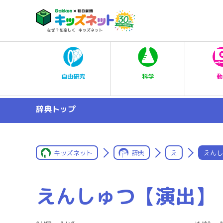
科学
自由研究
動
辞典トップ
キッズネット
辞典
え
えんし
えんしゅつ【演出】