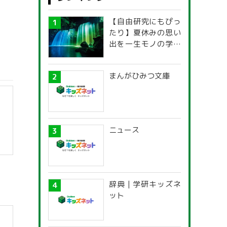
【自由研究にもぴっ
たり】夏休みの思い
出を一生モノの学び
に！「光の不思議」
探究ガイド
まんがひみつ文庫
ニュース
】
辞典 | 学研キッズネ
ット