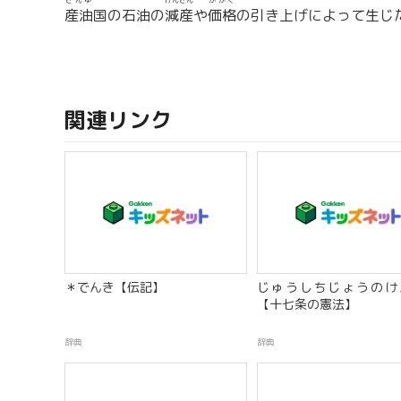
さんゆ
げんさん
かかく
産油
国の石油の
減産
や
価格
の引き上げによって生じ
関連リンク
＊でんき【伝記】
じゅうしちじょうのけ
【十七条の憲法】
辞典
辞典