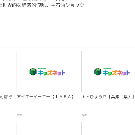
せかいてき
けいざいてきこんらん
せきゆ
た
世界的
な
経済的混乱
。⇒
石油
ショック
んぽう
アイエーイーエー【ＩＡＥＡ】
＊＊ひょうご【兵庫（県）
辞典
辞典