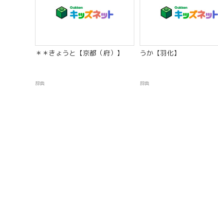
＊＊きょうと【京都（府）】
うか【羽化】
辞典
辞典