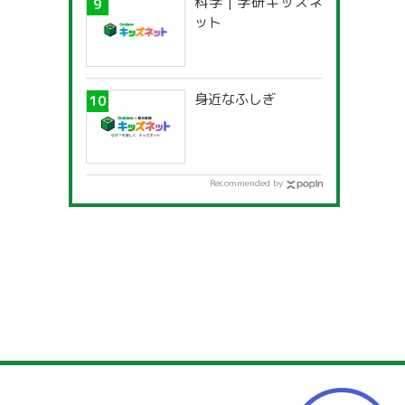
科学 | 学研キッズネ
一覧」
ット
身近なふしぎ
Recommended by