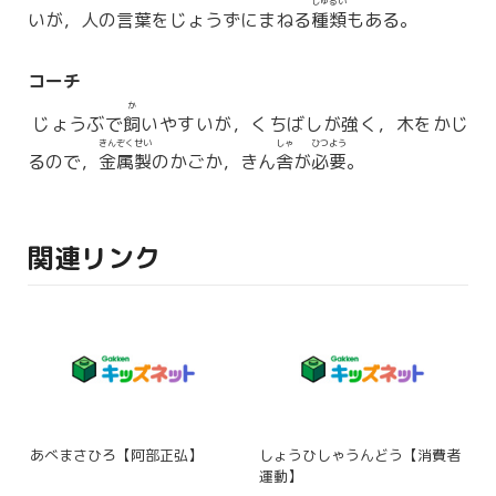
しゅるい
いが，人の言葉をじょうずにまねる
種類
もある。
コーチ
か
じょうぶで
飼
いやすいが，くちばしが強く，木をかじ
きんぞくせい
しゃ
ひつよう
るので，
金属製
のかごか，きん
舎
が
必要
。
関連リンク
あべまさひろ【阿部正弘】
しょうひしゃうんどう【消費者
運動】