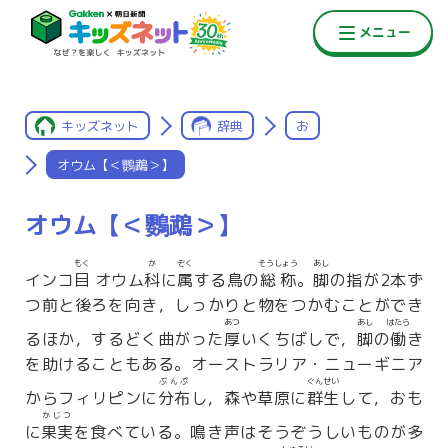
キッズネット
辞典
お
オウム【＜鸚鵡＞】
オウム【＜鸚鵡＞】
もく
か
ぞく
そうしょう
あし
インコ
目
オウム
科
に
属
する鳥の
総称
。
脚
の指が2本ず
つ前と後ろを向き，しっかりと物をつかむことができ
あつ
あし
はたら
るほか，するどく曲がった
厚
いくちばしで，
脚
の
働
き
を助けることもある。オーストラリア・ニューギニア
ぶんぷ
ぐんせい
からフィリピンに
分布
し，森や草原に
群生
して，おも
かじつ
に
果実
を食べている。鳴き声はそうぞうしいものが多