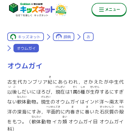
キッズネット
辞典
お
オウムガイ
オウムガイ
き
古生代カンブリア
紀
にあらわれ，さかえたが中生代
いご
げんざい
ぞく
しゅ
せいぞん
以後
しだいにほろび，
現在
は1
属
6
種
が
生存
するにすぎ
なんたい
げんせい
ない
軟体
動物。
現生
のオウムガイはインド洋〜南太平
へいめんてき
ま
ま
せっかいしつ
から
洋の深海にすみ，
平面的
に内
巻
きに
巻
いた
石灰質
の
殻
なんたい
るい
をもつ。（
軟体
動物 イカ
類
オウムガイ目 オウムガイ
科）