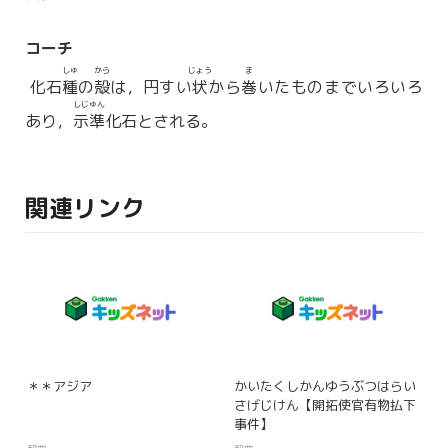
コーチ
しゅ
から
じょう
ま
化石
種
の
殻
は，円すい
状
から
巻
いたものまでいろいろ
しじゅん
あり，
示準
化石とされる。
関連リンク
＊＊アジア
かいたくしかんゆうぶつはらい
さげじけん【開拓使官有物払下
事件】