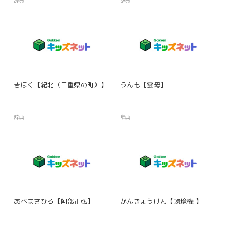
辞典
辞典
きほく【紀北（三重県の町）】
うんも【雲母】
辞典
辞典
あべまさひろ【阿部正弘】
かんきょうけん【環境権 】