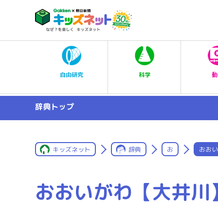
科学
自由研究
動
辞典トップ
キッズネット
辞典
お
おおい
おおいがわ【大井川