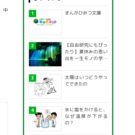
。中
まんがひみつ文庫
【自由研究にもぴっ
たり】夏休みの思い
出を一生モノの学び
に！「光の不思議」
探究ガイド
太陽はいつどうやっ
てできたの
氷に塩をかけると、
なぜ温度が下がる
の？