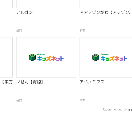
アルゴン
＊アマゾンがわ【アマゾン
辞典
辞典
【東方
いせん【胃腺】
アベノミクス
辞典
辞典
Recommended by