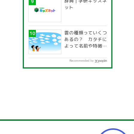
辞典 | 学研キッズネ
一覧」
ット
雲の種類っていくつ
あるの？ カタチに
よって名前や特徴が
違うの？
Recommended by