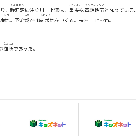
するがわん
じゅうよう
でんげんちたい
通り，
駿河湾
に注ぐ川。上流は，
重要
な
電源地帯
となっている
さんち
いき
せんじょう
産地
。下流
域
では
扇状
地をつくる。長さ：168km。
なんしょ
の
難所
であった。