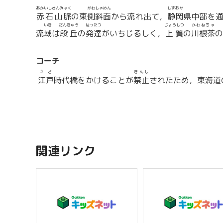
あかいしさんみゃく
がわしゃめん
しずおか
赤石山脈
の東
側斜面
から流れ出て，
静岡
県中部を
いき
だんきゅう
はったつ
じょうしつ
かわねちゃ
流
域
は
段丘
の
発達
がいちじるしく，
上質
の
川根茶
の
コーチ
えど
きんし
江戸
時代橋をかけることが
禁止
されたため，東海道
関連リンク