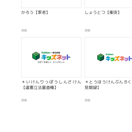
かろう【家老】
しょうとつ【衝突】
辞典
辞典
＊いけんりっぽうしんさけん
＊とうほうけんぶんろく
【違憲立法審査権】
見聞録】
辞典
辞典