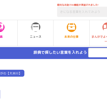
便利なお助けAI機能が実装されました!
未来の仕事
画
ニュース
まんがでよ
辞典で探したい言葉を入れよう
がわ【大井川】
】