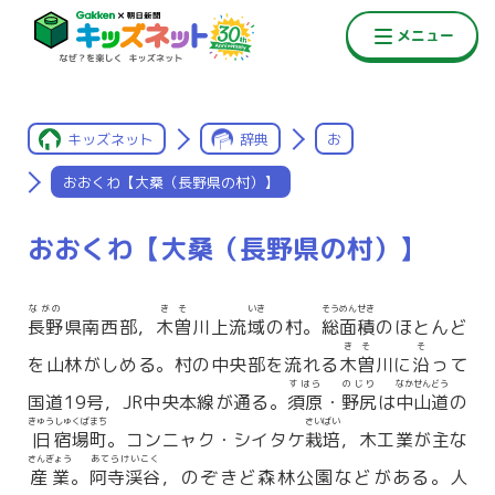
キッズネット
辞典
お
おおくわ【大桑（長野県の村）】
おおくわ【大桑（長野県の村）】
ながの
きそ
いき
そうめんせき
長野
県南西部，
木曽
川上流
域
の村。
総面積
のほとんど
きそ
そ
を山林がしめる。村の中央部を流れる
木曽
川に
沿
って
すはら
のじり
なかせんどう
国道19号，JR中央本線が通る。
須原
・
野尻
は
中山道
の
きゅう
しゅくばまち
さいばい
旧
宿場町
。コンニャク・シイタケ
栽培
，木工業が主な
さんぎょう
あてらけいこく
産業
。
阿寺渓谷
，のぞきど森林公園などがある。人