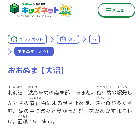
キッズネット
辞典
お
おおぬま【大沼】
おおぬま【大沼】
ほっかいどう
おしま
こまがたけ
ばくはつ
北海道
，
渡島
半島の南東部にある湖。
駒ヶ岳
の
爆発
し
ふんしゅつ
たんすいぎょ
たときの
噴出
物によるせき止め湖。
淡水魚
が多くす
む。湖の中に点々と島がうかび，ながめがすばらし
めんせき
い。
面積
：5．3km
。
2