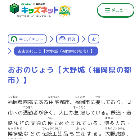
キッズネット
辞典
お
おおのじょう【大野城（福岡県の都市）】
おおのじょう【大野城（福岡県の都
市）】
ふくおか
じゅうたく
ふくおか
せっ
福岡
県西部にある
住宅
都市。
福岡
市に
接
しており，同
つうきん
きゅうぞう
市への
通勤
者が多く，人口が
急増
している。鉄道・道
べん
はかた
路などの交通の
便
にめぐまれている。
博多
人形・
はかたおり
でんとうこうげい
せいさん
おおのじょうあと
博多織
などの
伝統工芸
品も
生産
する。
大野城跡
，