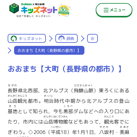
キッズネット
辞典
お
おおまち【大町（長野県の都市）】
おおまち【大町（長野県の都市）】
ながの
ひださんみゃく
長野
県北西部，北アルプス（
飛騨山脈
）東ろくにある
さんがくかんこう
めいじ
山岳観光
都市。
明治
時代中期から北アルプスの登山
きち
くろべ
基地
として知られ，今も
黒部
ダムなどへの入り口にあ
さんがくはくぶつかん
かんこう
たり，市内には
山岳博物館
などもあって，
観光
客でに
へいせい
やさか
みあさ
ぎわう。◇2006（
平成
18）年1月1日，
八坂
村・
美麻