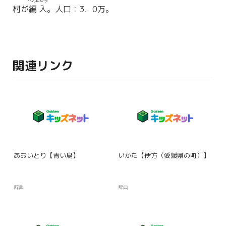
へんにゅう
村が
編入
。人口：3．0万。
関連リンク
あおいとり【青い鳥】
いかた【伊方（愛媛県の町）】
辞典
辞典