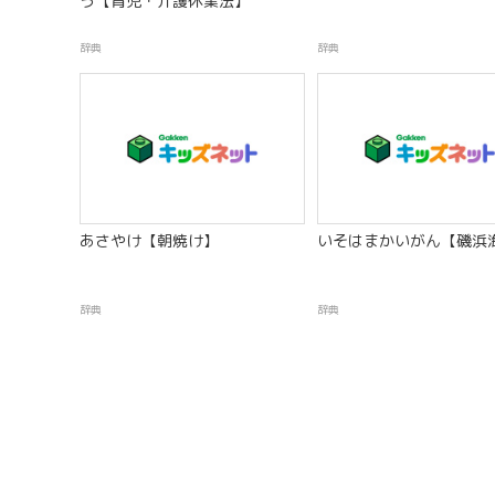
う【育児・介護休業法】
辞典
辞典
あさやけ【朝焼け】
いそはまかいがん【磯浜
辞典
辞典