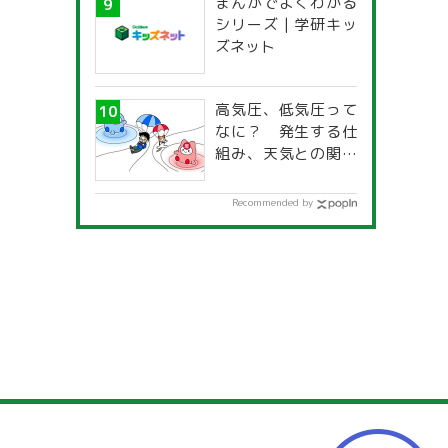
まんがでよくわかる
一覧」
シリーズ | 学研キッ
ズネット
高気圧、低気圧って
なに？ 発生する仕
組み、天気との関係
は？
Recommended by