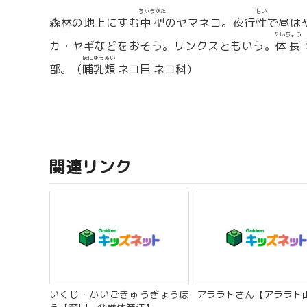
ちゅうがた
せい
森林の地上にすむ
中型
のヤマネコ。夜行
性
で昼は
たいちょう
カ・ヤギなどをおそう。リンクスともいう。
体長
ほにゅうるい
部。（
哺乳類
ネコ目 ネコ科）
関連リンク
いくじ・かいごきゅうぎょうほ
アララトさん【アララト