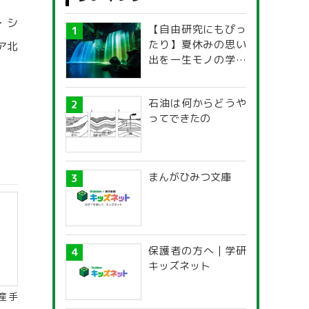
・シ
【自由研究にもぴっ
たり】夏休みの思い
ア北
出を一生モノの学び
に！「光の不思議」
探究ガイド
石油は何からどうや
ってできたの
まんがひみつ文庫
保護者の方へ | 学研
キッズネット
産手