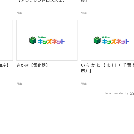
【アレクサンドロス大王】
段】
辞典
辞典
海岸】
きかき【気化器】
いちかわ【市川（千葉
市）】
辞典
辞典
Recommended by