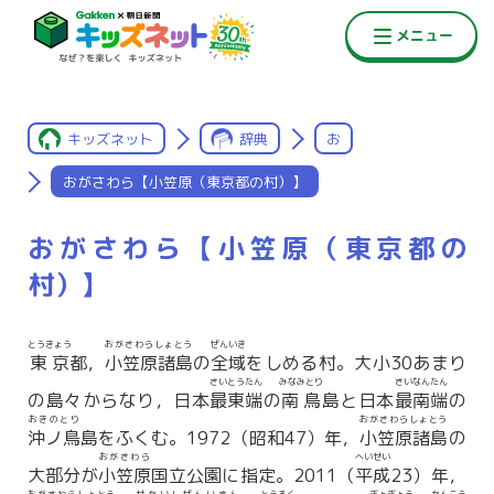
キッズネット
辞典
お
おがさわら【小笠原（東京都の村）】
おがさわら【小笠原（東京都の
村）】
とうきょう
おがさわらしょとう
ぜんいき
東京
都，
小笠原諸島
の
全域
をしめる村。大小30あまり
さいとうたん
みなみとり
さいなんたん
の島々からなり，日本
最東端
の
南鳥
島と日本
最南端
の
おきのとり
おがさわらしょとう
沖ノ鳥
島をふくむ。1972（昭和47）年，
小笠原諸島
の
おがさわら
へいせい
大部分が
小笠原
国立公園に指定。2011（
平成
23）年，