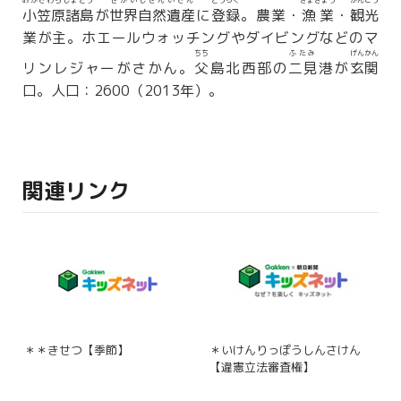
おがさわらしょとう
せかいしぜんいさん
とうろく
ぎょぎょう
かんこう
小笠原諸島
が
世界自然遺産
に
登録
。農業・
漁業
・
観光
業が主。ホエールウォッチングやダイビングなどのマ
ちち
ふたみ
げんかん
リンレジャーがさかん。
父
島北西部の
二見
港が
玄関
口。人口：2600（2013年）。
関連リンク
＊＊きせつ【季節】
＊いけんりっぽうしんさけん
【違憲立法審査権】