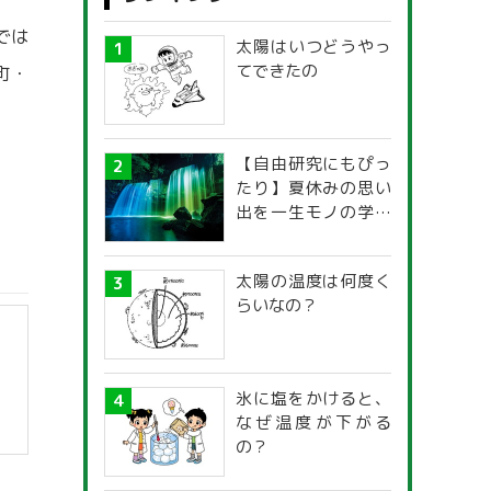
では
太陽はいつどうやっ
てできたの
町・
【自由研究にもぴっ
たり】夏休みの思い
出を一生モノの学び
に！「光の不思議」
探究ガイド
太陽の温度は何度く
らいなの？
氷に塩をかけると、
なぜ温度が下がる
の？