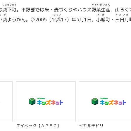
じょうかまち
やさいせいさん
は
城下町
。平野部では米・麦づくりやハウス
野菜生産
，山ろく
おぎ
へいせい
おぎ
みかつき
小城
ようかん。◇2005（
平成
17）年3月1日，
小城
町・
三日月
エイペック【ＡＰＥＣ】
イカルチドリ