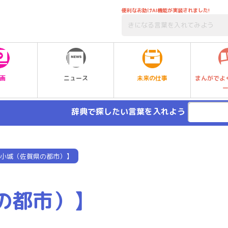
便利なお助けAI機能が実装されました!
未来の仕事
画
ニュース
まんがでよ
辞典で探したい言葉を入れよう
小城（佐賀県の都市）】
の都市）】