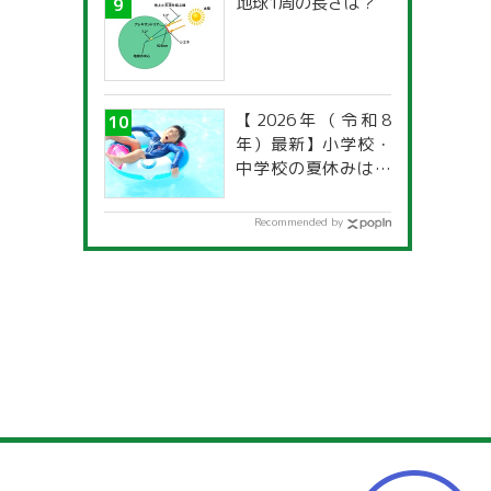
地球1周の長さは？
【2026年（令和8
年）最新】小学校・
中学校の夏休みはい
つからいつまで？ 都
道府県別「夏季休暇
Recommended by
一覧」