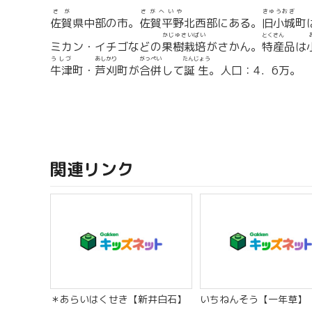
さが
さがへいや
きゅうおぎ
佐賀
県中部の市。
佐賀平野
北西部にある。
旧小城
町
かじゅさいばい
とくさん
ミカン・イチゴなどの
果樹栽培
がさかん。
特産
品は
うしづ
あしかり
がっぺい
たんじょう
牛津
町・
芦刈
町が
合併
して
誕生
。人口：4．6万。
関連リンク
＊あらいはくせき【新井白石】
いちねんそう【一年草】