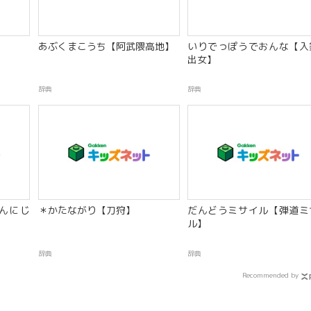
あぶくまこうち【阿武隈高地】
いりでっぽうでおんな【入
出女】
辞典
辞典
んにじ
＊かたながり【刀狩】
だんどうミサイル【弾道ミ
ル】
辞典
辞典
Recommended by