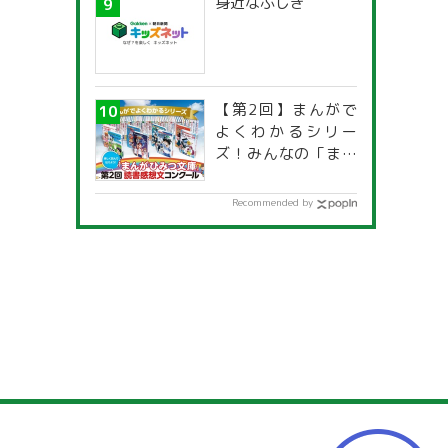
身近なふしぎ
【第2回】まんがで
よくわかるシリー
ズ！みんなの「まん
がひみつ文庫」読書
感想文コンクール
Recommended by