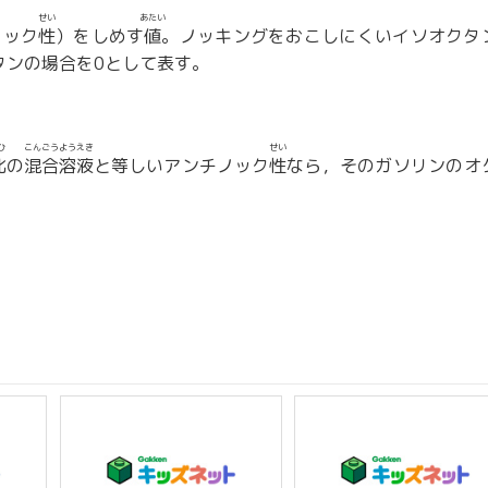
せい
あたい
ノック
性
）をしめす
値
。ノッキングをおこしにくいイソオクタ
タンの場合を0として表す。
ひ
こんごうようえき
せい
比
の
混合溶液
と等しいアンチノック
性
なら，そのガソリンのオ