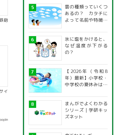
雲の種類っていくつ
あるの？ カタチに
よって名前や特徴が
鉄砲
違うの？
氷に塩をかけると、
なぜ温度が下がる
の？
【2026年（令和8
年）最新】小学校・
中学校の夏休みはい
つからいつまで？ 都
サイ
道府県別「夏季休暇
まんがでよくわかる
一覧」
シリーズ | 学研キッ
ズネット