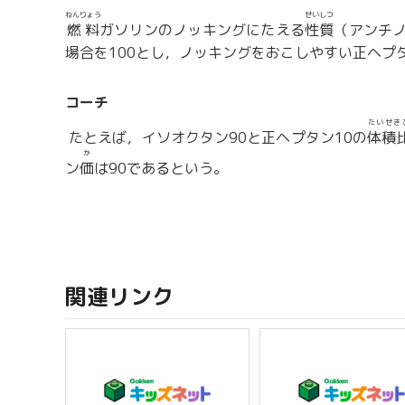
ねんりょう
せいしつ
燃料
ガソリンのノッキングにたえる
性質
（アンチ
場合を100とし，ノッキングをおこしやすい正ヘプ
コーチ
たいせき
たとえば，イソオクタン90と正ヘプタン10の
体積
か
ン
価
は90であるという。
関連リンク