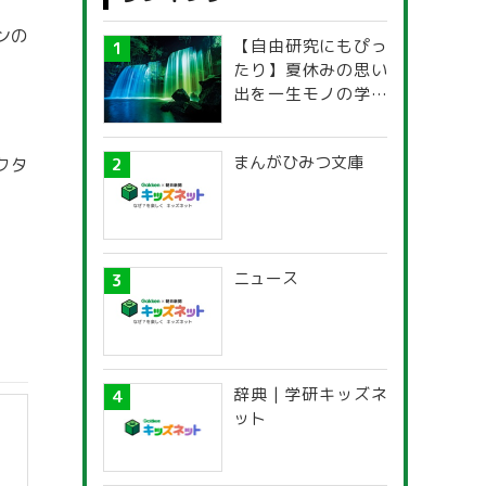
ンの
【自由研究にもぴっ
たり】夏休みの思い
出を一生モノの学び
に！「光の不思議」
探究ガイド
まんがひみつ文庫
クタ
ニュース
辞典 | 学研キッズネ
ット