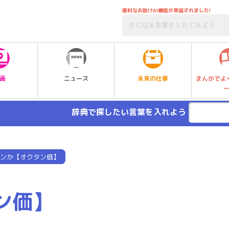
便利なお助けAI機能が実装されました!
未来の仕事
画
ニュース
まんがでよ
辞典で探したい言葉を入れよう
ンか【オクタン価】
ン価】