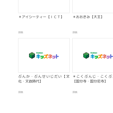
＊アイシーティー【ＩＣＴ】
＊おおきみ【大王】
辞典
辞典
ぶんか・ぶんせいじだい【文
＊こくぶんじ・こくぶ
化・文政時代】
【国分寺・国分尼寺】
辞典
辞典