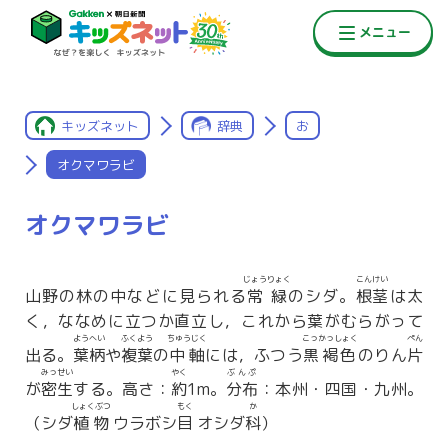
キッズネット
辞典
お
オクマワラビ
オクマワラビ
じょうりょく
こんけい
山野の林の中などに見られる
常緑
のシダ。
根茎
は太
く，ななめに立つか直立し，これから葉がむらがって
ようへい
ふくよう
ちゅうじく
こっかっしょく
ぺん
出る。
葉柄
や
複葉
の
中軸
には，ふつう
黒褐色
のりん
片
みっせい
やく
ぶんぷ
が
密生
する。高さ：
約
1m。
分布
：本州・四国・九州。
しょくぶつ
もく
か
（シダ
植物
ウラボシ
目
オシダ
科
）