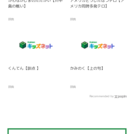
かわなかじまのたたかい【川中
アメリカどうじたはつテロ【ア
島の戦い】
メリカ同時多発テロ】
辞典
辞典
くんてん【訓点 】
かみのく【上の句】
辞典
辞典
Recommended by