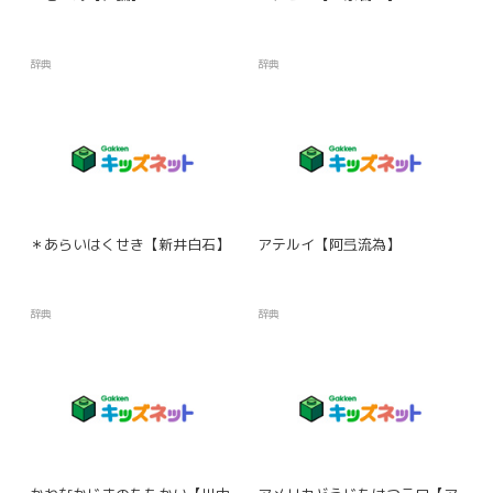
辞典
辞典
＊あらいはくせき【新井白石】
アテルイ【阿弖流為】
辞典
辞典