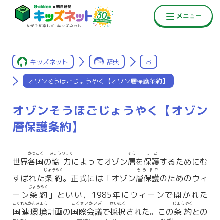
キッズネット
辞典
お
オゾンそうほごじょうやく【オゾン層保護条約】
オゾンそうほごじょうやく【オゾン
層保護条約】
かっこく
きょうりょく
そう
ほご
世界
各国
の
協力
によってオゾン
層
を
保護
するためにむ
じょうやく
そうほご
すばれた
条約
。正式には「オゾン
層保護
のためのウィ
じょうやく
ーン
条約
」といい，1985年にウィーンで開かれた
こくれんかんきょう
こくさいかいぎ
さいたく
じょうやく
国連環境
計画の
国際会議
で
採択
された。この
条約
との