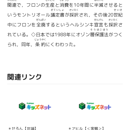
かんれん
せいさん
しょうひ
はんげん
関連
で，フロンの
生産
と
消費
を10年間に
半減
させると
ぎていしょ
さいたく
せいき
いうモントリオール
議定書
が
採択
され，その後20
世紀
ぜんぱい
せんげん
さいたく
中にフロンを
全廃
するというヘルシンキ
宣言
も
採択
さ
そうほごほう
れている。◇日本では1988年にオゾン
層保護法
がつく
じょうやく
られ，同年，
条約
にくわわった。
関連リンク
＊せろん【世論】
＊アヒル【＜家鴨＞】