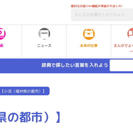
便利なお助けAI機能が実装されました!
未来の仕事
画
ニュース
まんがでよ
辞典で探したい言葉を入れよう
【小浜（福井県の都市）】
県の都市）】