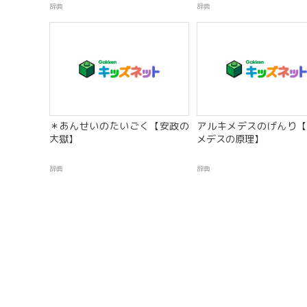
辞典
辞典
＊あんせいのたいごく【安政の
アルキメデスのげんり【
大獄】
メデスの原理】
辞典
辞典