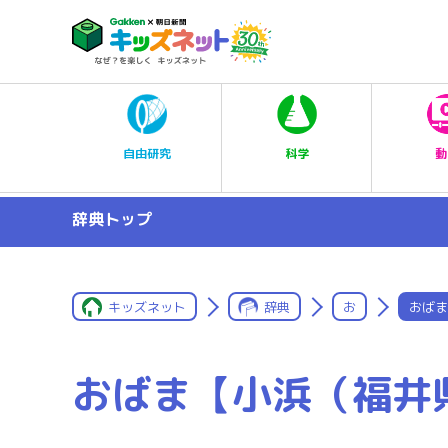
科学
自由研究
動
辞典トップ
キッズネット
辞典
お
おばま
おばま【小浜（福井