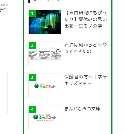
しょざい
所在
【自由研究にもぴっ
たり】夏休みの思い
出を一生モノの学び
に！「光の不思議」
探究ガイド
石油は何からどうや
ってできたの
保護者の方へ | 学研
キッズネット
まんがひみつ文庫
】