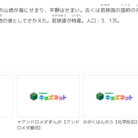
わかさ
こくふ
の山地が海にせまり，平野はせまい。古くは
若狭
国の
国府
の
ち
わかさぬり
とくさん
地
の港としてさかえた。
若狭塗
が
特産
。人口：3．1万。
＊アンドロメダぎんが【アンド
かがくはんのう【化学反応
ロメダ銀河】