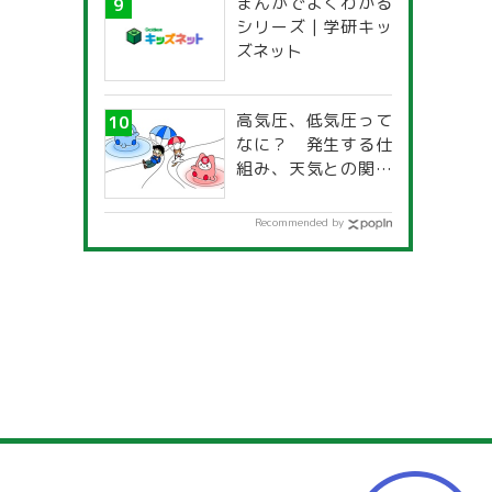
まんがでよくわかる
一覧」
シリーズ | 学研キッ
ズネット
高気圧、低気圧って
なに？ 発生する仕
組み、天気との関係
は？
Recommended by