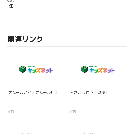
むらじ
連
関連リンク
アムールがわ【アムール川】
＊きょうこう【恐慌】
辞典
辞典