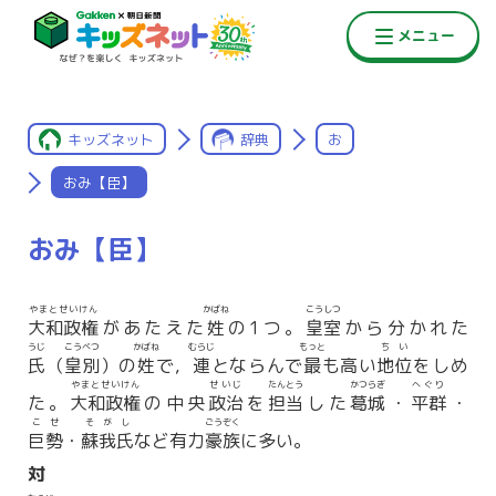
キッズネット
辞典
お
おみ【臣】
おみ【臣】
やまとせいけん
かばね
こうしつ
大和政権
があたえた
姓
の1つ。
皇室
から分かれた
うじ
こうべつ
かばね
むらじ
もっと
ちい
氏
（
皇別
）の
姓
で，
連
とならんで
最
も高い
地位
をしめ
やまとせいけん
せいじ
たんとう
かつらぎ
へぐり
た。
大和政権
の中央
政治
を
担当
した
葛城
・
平群
・
こせ
そがし
ごうぞく
巨勢
・
蘇我氏
など有力
豪族
に多い。
対