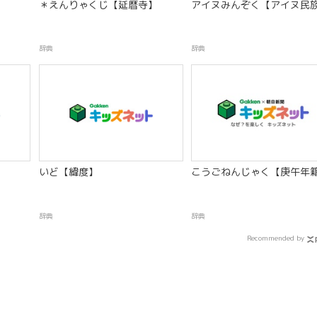
＊えんりゃくじ【延暦寺】
アイヌみんぞく【アイヌ民
辞典
辞典
いど【緯度】
こうごねんじゃく【庚午年
辞典
辞典
Recommended by