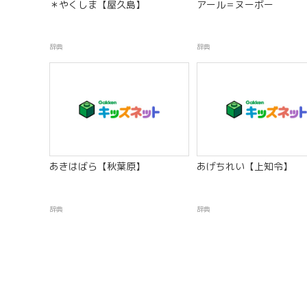
＊やくしま【屋久島】
アール＝ヌーボー
辞典
辞典
あきはばら【秋葉原】
あげちれい【上知令】
辞典
辞典