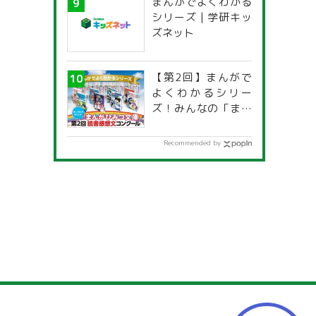
まんがでよくわかる
シリーズ | 学研キッ
ズネット
【第2回】まんがで
よくわかるシリー
ズ！みんなの「まん
がひみつ文庫」読書
感想文コンクール
Recommended by