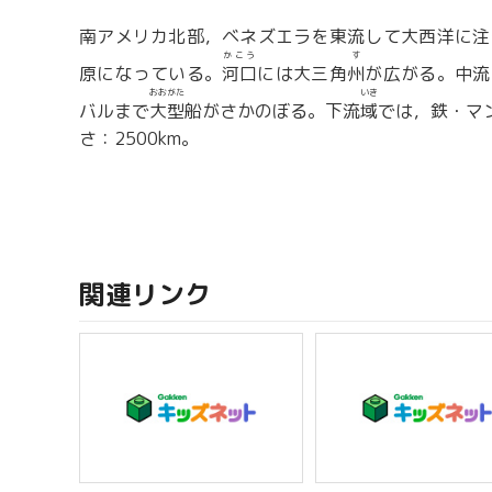
南アメリカ北部，ベネズエラを東流して大西洋に注
かこう
す
原になっている。
河口
には大三角
州
が広がる。中流
おおがた
いき
バルまで
大型
船がさかのぼる。下流
域
では，鉄・マ
さ：2500km。
関連リンク