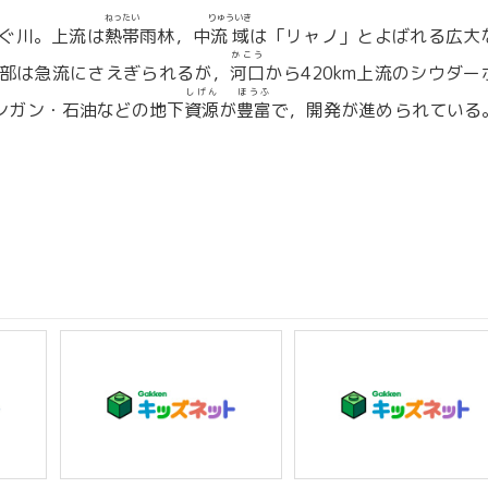
ねったい
りゅういき
ぐ川。上流は
熱帯
雨林，中
流域
は「リャノ」とよばれる広大
かこう
部は急流にさえぎられるが，
河口
から420km上流のシウダー
しげん
ほうふ
ンガン・石油などの地下
資源
が
豊富
で，開発が進められている