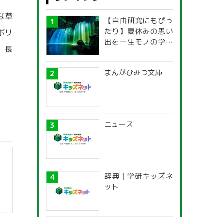
な草
【自由研究にもぴっ
たり】夏休みの思い
ボリ
出を一生モノの学び
。長
に！「光の不思議」
探究ガイド
まんがひみつ文庫
ニュース
辞典 | 学研キッズネ
ット