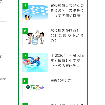
族】
雲の種類っていくつ
あるの？ カタチに
よって名前や特徴が
違うの？
氷に塩をかけると、
なぜ温度が下がる
の？
【2026年（令和8
籍】
年）最新】小学校・
中学校の夏休みはい
つからいつまで？ 都
道府県別「夏季休暇
身近なふしぎ
一覧」