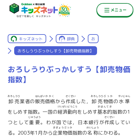
キッズネット
辞典
お
おろしうりぶっかしすう【卸売物価指数】
おろしうりぶっかしすう【卸売物価
指数】
おろしうり
はんばい
かかく
さくせい
おろしうり
ぶっか
すいじゅん
卸売
業者の
販売
価格
から
作成
した，
卸売
物価
の
水準
けいざいどうこう
きほんてき
をしめす指数。一国の
経済動向
をしめす
基本的
指数の1
じゅうよう
さくせい
つとして
重要
。わが国では，日本銀行が
作成
してい
きぎょうぶっか
めいしょう
る。2003年1月から
企業物価
指数の
名称
にかわる。