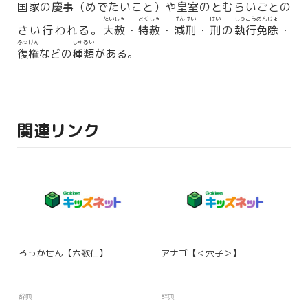
国家の
慶事
（めでたいこと）や
皇室
のとむらいごとの
たいしゃ
とくしゃ
げんけい
けい
しっこうめんじょ
さい行われる。
大赦
・
特赦
・
減刑
・
刑
の
執行免除
・
ふっけん
しゅるい
復権
などの
種類
がある。
関連リンク
ろっかせん【六歌仙】
アナゴ【＜穴子＞】
辞典
辞典