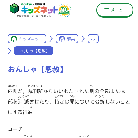
キッズネット
辞典
お
おんしゃ【恩赦】
おんしゃ【恩赦】
ないかく
さいばんしょ
けい
内閣
が，
裁判所
からいいわたされた
刑
の全部または一
しょうめつ
とくてい
つみ
こうそ
部を
消滅
させたり，
特定
の
罪
について
公訴
しないこと
こうい
にする
行為
。
コーチ
けいじ
こうしつ