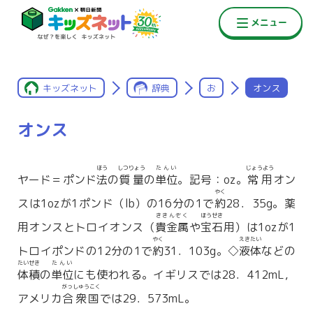
キッズネット
辞典
お
オンス
オンス
ほう
しつりょう
たんい
じょうよう
ヤード＝ポンド
法
の
質量
の
単位
。記号：oz。
常用
オン
やく
スは1ozが1ポンド（lb）の16分の1で
約
28．35g。薬
ききんぞく
ほうせき
用オンスとトロイオンス（
貴金属
や
宝石
用）は1ozが1
やく
えきたい
トロイポンドの12分の1で
約
31．103g。◇
液体
などの
たいせき
たんい
体積
の
単位
にも使われる。イギリスでは28．412mL，
がっしゅうこく
アメリカ
合衆国
では29．573mL。