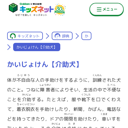
キッズネット
辞典
か
かいじょけん【介助犬】
かいじょけん【介助犬】
ふじゆう
くんれん
体が
不自由
な人の手助けをするように，
訓練
された犬
しょうがい
ふべん
のこと。つねに
障害
者によりそい，生活の中で
不便
な
かいじょ
くつした
ことを
介助
する。たとえば，服や
靴下
を口でくわえ
ちゃくいだつい
て，
着衣脱衣
を手助けしたり，新聞，かばん，電話な
かいへい
くるま
どを持ってきたり，ドアの
開閉
を助けたり，
車
いすを
かいじょ
たき