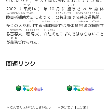
引いたりと，その
介助
は
多岐
にわたっている。
へいせい
しこう
2002（
平成
14）年10月に
施行
された身体
しょうがいしゃほじょけんほう
こうきょうしせつ
こうきょうこうつうきかん
障害者補助犬法
によって，
公共施設
や
公共交通機関
，
りよう
みんかんしせつ
しょうがいしゃ
どうはん
多くの人が
利用
する
民間施設
では身体
障害者
が
同伴
す
もうどうけん
ちょうどうけん
かいじょけん
る
盲導犬
，
聴導犬
，
介助犬
をこばんではならないこと
ぎむ
が
義務
づけられた。
関連リンク
＊こんでんえいねんしざいほう
＊あげまい【上げ米】